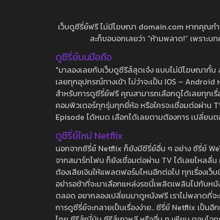
เว็บดูซีรี่ย์ฟรี ไม่มีโฆษณา domain.com หากคุณกำลัง
ละก็ขอบอกเลยว่า “ห้ามพลาด!” เพราะบทความ
ดูซีรี่ย์บนมือถือ
"มาลองเลยกับเว็บดูซีรีส์สุดเจ๋ง แบบไม่มีโฆษณากั
เลยทุกอุปกรณ์ทางเข้า ไม่ว่าจะเป็น IOS – Android หร
สำหรับการดูซีรี่ย์ฟรี คุณสามารถเลือกดูได้เลยทุกเรื
คอมพิวเตอร์ทุกรุ่นทุกยี่ห้อ หรือใครจะเชื่อมต่อผ
Episode ได้หมด เลือกได้เลยตามต้องการ เปลี่ยนตอนเ
ดูซีรี่ย์ใหม่ Netflix
นอกจากซีรี่ย์ Netflix ก็ยังมีซีรี่ย์อื่น ๆ อย่าง ซ
จากสมาร์ทโฟน ก็ยังเชื่อมต่อผ่าน TV ได้เลยไหลลื่น ห
ต้องเสียเงินให้แพลตฟอร์มไหนอีกต่อไป ทุกเรื่องเว็บนี้จ
อย่ารอช้าที่จะมาเลือกแหล่งรชนี้เพลิดเพลินไปกับหนังให
ตลอด อยากลองเปลี่ยนมาดูหนังฟรี เราไม่พลาดที่จะแนะน
การดูซีรี่ย์จะกลายเป็นเรื่องง่าย.. ซีรี่ย์ Netflix เป็
ไทย ซีรีส์ญี่ปุ่น ซีรีส์เกาหลี หรืออื่น ๆ เพียบ ตอ