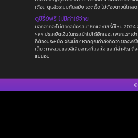
เดือน ดูแล้วระบบทันสมัย รวดเร็ว ไม่ต้องดาวน์โหลด
ดูซีรี่ย์ฟรี ไม่มีค่าใช้จ่าย
นอกจากจะไม่ต้องสมัครสมาชิกและมีซีรี่ย์ใหม่ 2024 จุกๆ
ฯลฯ ประหยัดเงินในกระเป๋าไปได้อีกเยอะ เพราะเราเข้าใจ
ก็ต้องประหยัด จริงมั้ย? หากคุณกำลังคิดว่า ของฟรีใน
เต็ม ภาพสวยแสงสีเสียงกระหึ่มสะใจ และที่สำคัญ ถึงจ
แน่นอน
©