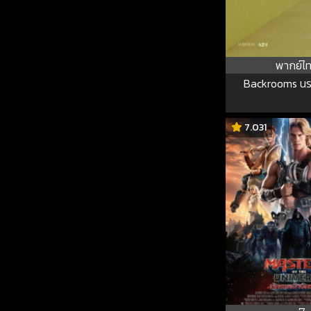
พากย์ไ
Backrooms นร
7.031