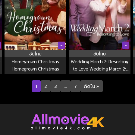
-
-
ซับไทย
ซับไทย
e
Homegrown Christmas
Wedding March 2: Resorting
Homegrown Christmas
to Love Wedding March 2:
Resorting to Love
1
2
3
…
7
ถัดไป »