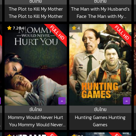
ซับไทย
ซับไทย
a
The Plot to Kill My Mother
The Man with My Husband’s
The Plot to Kill My Mother
Face The Man with My
Husband’s Face
D
FULL HD
FULL HD
7.204
4
-
-
ซับไทย
ซับไทย
Mommy Would Never Hurt
Hunting Games Hunting
e
You Mommy Would Never
Games
Hurt You