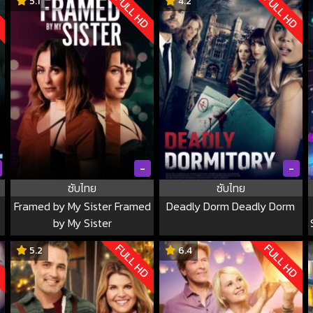
D
FULL HD
FULL HD
5.1
4.2
-
-
ซับไทย
ซับไทย
Framed by My Sister Framed
Deadly Dorm Deadly Dorm
by My Sister
D
FULL HD
FULL HD
5.2
6.4