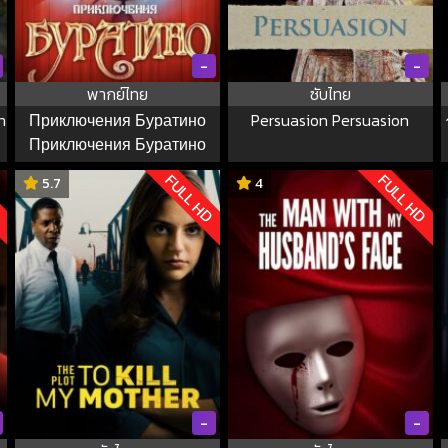
-
-
พากย์ไทย
ซับไทย
n
Приключения Буратино
Persuasion Persuasion
Приключения Буратино
D
FULL HD
FULL HD
5.7
4
-
-