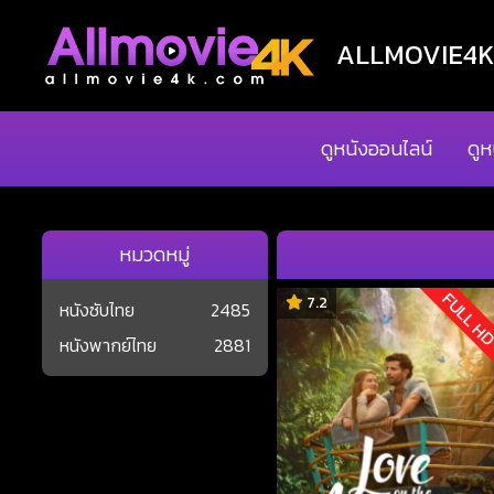
ALLMOVIE4K ด
ดูหนังออนไลน์
ดูห
หมวดหมู่
FULL H
7.2
หนังซับไทย
2485
หนังพากย์ไทย
2881