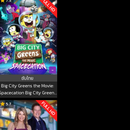
FULL HD
7.5
-
ซับไทย
Big City Greens the Movie:
Spacecation Big City Greens
the Movie: Spacecation
FULL HD
5.7