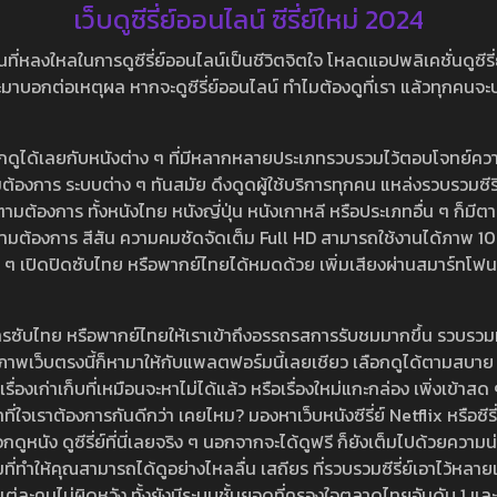
เว็บดูซีรี่ย์ออนไลน์ ซีรี่ย์ใหม่ 2024
หลงใหลในการดูซีรี่ย์ออนไลน์เป็นชีวิตจิตใจ โหลดแอปพลิเคชั่นดูซีรี่ย์ใ
อกต่อเหตุผล หากจะดูซีรี่ย์ออนไลน์ ทำไมต้องดูที่เรา แล้วทุกคนจะปฏิเสธ
ลือกดูได้เลยกับหนังต่าง ๆ ที่มีหลากหลายประเภทรวบรวมไว้ตอบโจทย์คว
องการ ระบบต่าง ๆ ทันสมัย ดึงดูดผู้ใช้บริการทุกคน แหล่งรวบรวมซีรี่ย์ไ
ามต้องการ ทั้งหนังไทย หนังญี่ปุ่น หนังเกาหลี หรือประเภทอื่น ๆ ก็มีต
้เลยตามต้องการ สีสัน ความคมชัดจัดเต็ม Full HD สามารถใช้งานได้ภา
ปิดปิดซับไทย หรือพากย์ไทยได้หมดด้วย เพิ่มเสียงผ่านสมาร์ทโฟน หรือ
ที่มีบริการซับไทย หรือพากย์ไทยให้เราเข้าถึงอรรถรสการรับชมมากขึ้น รวบ
าพเว็บตรงนี้ก็หามาให้กับแพลตฟอร์มนี้เลยเชียว เลือกดูได้ตามสบาย ระบบ
งเรื่องเก่าเก็บที่เหมือนจะหาไม่ได้แล้ว หรือเรื่องใหม่แกะกล่อง เพิ่งเข้า
ี่ใจเราต้องการกันดีกว่า เคยไหม? มองหาเว็บหนังซีรี่ย์ Netflix หรือซีรี่
หนัง ดูซีรี่ย์ที่นี่เลยจริง ๆ นอกจากจะได้ดูฟรี ก็ยังเต็มไปด้วยความน
มที่ทำให้คุณสามารถได้ดูอย่างไหลลื่น เสถียร ที่รวบรวมซีรี่ย์เอาไว้หลายเรื่อ
องแต่ละคนไม่ผิดหวัง ทั้งยังมีระบบชั้นยอดที่ครองใจตลาดไทยอันดับ 1 และ