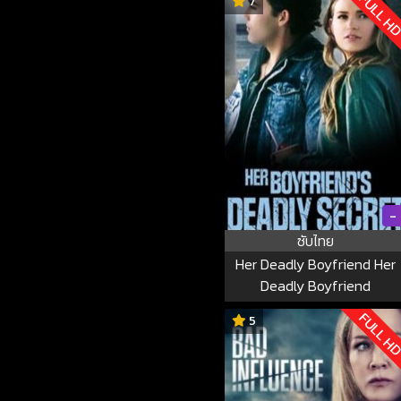
FULL H
7
-
ซับไทย
Her Deadly Boyfriend Her
Deadly Boyfriend
FULL H
5