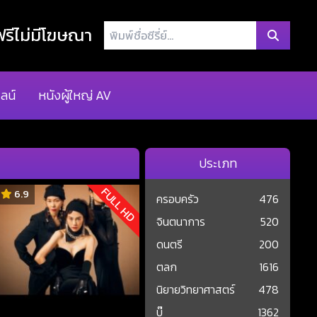
พิมพ์
รีไม่มีโฆษณา
ชื่อ
ซี
รี่
ลน์
หนังผู้ใหญ่ AV
ย์...
ประเภท
FULL HD
6.9
ครอบครัว
476
จินตนาการ
520
ดนตรี
200
ตลก
1616
นิยายวิทยาศาสตร์
478
บู๊
1362