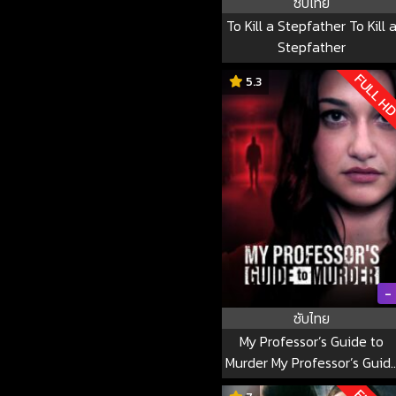
ซับไทย
To Kill a Stepfather To Kill 
Stepfather
FULL H
5.3
-
ซับไทย
My Professor’s Guide to
Murder My Professor’s Guid
to Murder