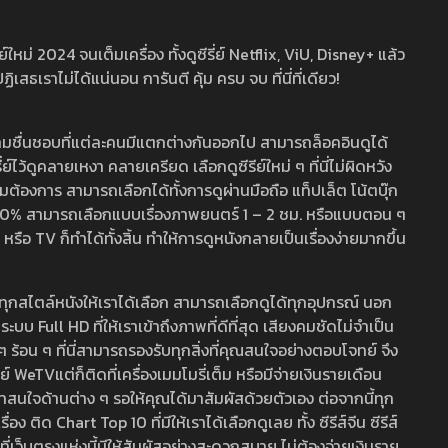
หม่ 2024 จนเต็มเครื่อง ทั้งดูซีรี่ย์ Netflix, ViU, Disney+ แล้ว
เราไม่ได้แน่นอน การันตี คุ้ม ครบ จบ ที่นี่ที่เดียว!
ามชื่นชอบที่แต่ละคนมีแตกต่างกันออกไป สามารถล็อคอินดูได้
ว้ดูคลายเหงา คลายเครียด เลือกดูซีรีย์ใหม่ ๆ ที่นี่ไม่ผิดหวัง
ามต้องการ สามารถเลือกได้ทั้งการดูผ่านมือถือ แท็ปเล็ต โน้ตบุ๊ก
พ 100% สามารถเลือกแบบเรื่องภาพยนตร์ 1 – 2 ชม. หรือแบบตอน ๆ
 TV ก็ทำได้ทั้งสิ้น ทำให้การดูหนังกลายเป็นเรื่องง่ายมากขึ้น
รวมทุกสไตล์หนังให้เราได้เลือก สามารถเลือกดูได้ทุกอุปกรณ์ นอก
 Full HD ที่ให้เราเข้าถึงภาพที่ดีที่สุด เสียงคมชัดไม่จำเป็น
สด ๆ ร้อน ๆ ที่นี่สามารถรองรับทุกสิ่งที่คุณสนใจอย่างตอบโจทย์ จึง
ย์ WeTVแต่ก็ติดที่เครื่องเมมโมรี่เต็ม หรือมีจ่ายเงินรายเดือน
่าสนใจด้านต่าง ๆ รอให้คุณได้มาสัมผัสด้วยตัวเอง ต่อจากนี้ทุก
ง ติด Chart Top 10 ที่มีให้เราได้เลือกดูเลย ทั้ง ซีรีส์จีน ซีรีส์
ที่เว็บตรงแห่งนี้มีให้สัมผัสอย่างสะดวกสบาย ไม่ต้องจ่ายเงินราย