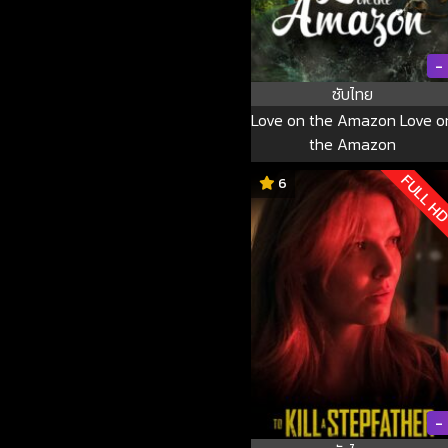
-
ซับไทย
Love on the Amazon Love o
the Amazon
FULL H
6
-