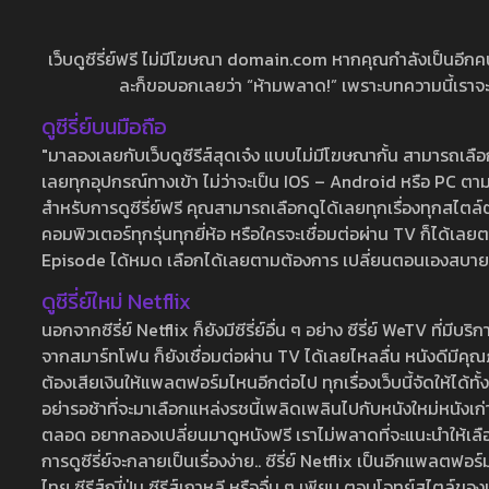
เว็บดูซีรี่ย์ฟรี ไม่มีโฆษณา domain.com หากคุณกำลังเป็นอีกคนที่
ละก็ขอบอกเลยว่า “ห้ามพลาด!” เพราะบทความนี้เราจะมาบ
ดูซีรี่ย์บนมือถือ
"มาลองเลยกับเว็บดูซีรีส์สุดเจ๋ง แบบไม่มีโฆษณากั้น สามารถเ
เลยทุกอุปกรณ์ทางเข้า ไม่ว่าจะเป็น IOS – Android หรือ PC ตามต้
สำหรับการดูซีรี่ย์ฟรี คุณสามารถเลือกดูได้เลยทุกเรื่องทุกสไตล์ต
คอมพิวเตอร์ทุกรุ่นทุกยี่ห้อ หรือใครจะเชื่อมต่อผ่าน TV ก็ได
Episode ได้หมด เลือกได้เลยตามต้องการ เปลี่ยนตอนเองสบาย ๆ เ
ดูซีรี่ย์ใหม่ Netflix
นอกจากซีรี่ย์ Netflix ก็ยังมีซีรี่ย์อื่น ๆ อย่าง ซีรี่ย์ WeTV 
จากสมาร์ทโฟน ก็ยังเชื่อมต่อผ่าน TV ได้เลยไหลลื่น หนังดีมีคุณภ
ต้องเสียเงินให้แพลตฟอร์มไหนอีกต่อไป ทุกเรื่องเว็บนี้จัดให้ได้ทั้
อย่ารอช้าที่จะมาเลือกแหล่งรชนี้เพลิดเพลินไปกับหนังใหม่หนังเก่าท
ตลอด อยากลองเปลี่ยนมาดูหนังฟรี เราไม่พลาดที่จะแนะนำให้เลือกดู
การดูซีรี่ย์จะกลายเป็นเรื่องง่าย.. ซีรี่ย์ Netflix เป็นอีกแพลตฟอร์
ไทย ซีรีส์ญี่ปุ่น ซีรีส์เกาหลี หรืออื่น ๆ เพียบ ตอบโจทย์สไตล์ข