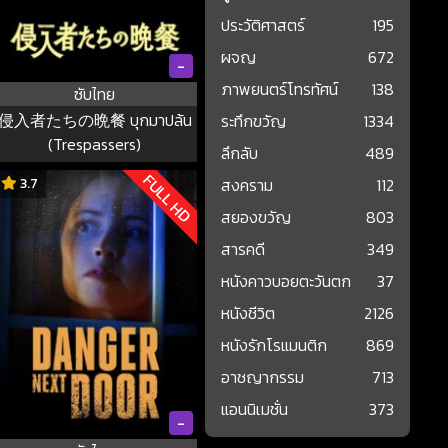
ประวัติศาสตร์
195
ผจญ
672
-
ภาพยนตร์โทรทัศน์
138
ซับไทย
侵入者たちの晩餐 บุกมาปล้น
ระทึกขวัญ
1334
(Trespassers)
ลึกลับ
489
FULL HD
3.7
สงคราม
112
สยองขวัญ
803
สารคดี
349
หนังคาวบอยตะวันตก
37
หนังชีวิต
2126
หนังรักโรแมนติก
869
อาชญากรรม
713
แอนนิเมชั่น
373
-