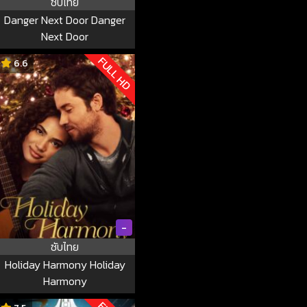
ซับไทย
Danger Next Door Danger
Next Door
FULL HD
6.6
-
ซับไทย
Holiday Harmony Holiday
Harmony