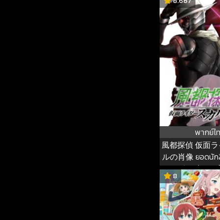
8.667
พากย์ไ
風都探偵 仮面
ルの肖像 ยอดนักสื
ภาพสลักแห่งมาสค์
8