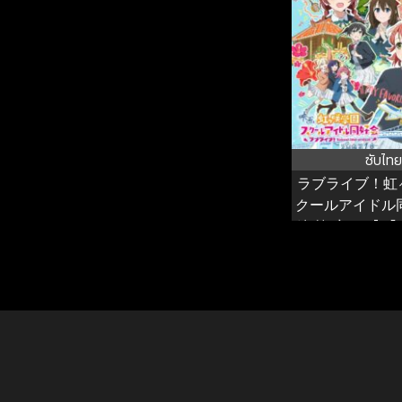
ซับไทย
ラブライブ！虹
クールアイドル
編 第1章 เลิฟไลฟ์ 
ดอลนิจิกะซากิ เดอะ
บท ตอนที