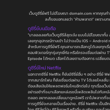
เว็บดูซีรี่ย์ฟรี ไม่มีโฆษณา domain.com หากคุณกำลัง
ละก็ขอบอกเลยว่า “ห้ามพลาด!” เพราะบทความ
ดูซีรี่ย์บนมือถือ
"มาลองเลยกับเว็บดูซีรีส์สุดเจ๋ง แบบไม่มีโฆษณากั
เลยทุกอุปกรณ์ทางเข้า ไม่ว่าจะเป็น IOS – Android หร
สำหรับการดูซีรี่ย์ฟรี คุณสามารถเลือกดูได้เลยทุกเรื
คอมพิวเตอร์ทุกรุ่นทุกยี่ห้อ หรือใครจะเชื่อมต่อผ
Episode ได้หมด เลือกได้เลยตามต้องการ เปลี่ยนตอนเ
ดูซีรี่ย์ใหม่ Netflix
นอกจากซีรี่ย์ Netflix ก็ยังมีซีรี่ย์อื่น ๆ อย่าง ซ
จากสมาร์ทโฟน ก็ยังเชื่อมต่อผ่าน TV ได้เลยไหลลื่น ห
ต้องเสียเงินให้แพลตฟอร์มไหนอีกต่อไป ทุกเรื่องเว็บนี้จ
อย่ารอช้าที่จะมาเลือกแหล่งรชนี้เพลิดเพลินไปกับหนังให
ตลอด อยากลองเปลี่ยนมาดูหนังฟรี เราไม่พลาดที่จะแนะน
การดูซีรี่ย์จะกลายเป็นเรื่องง่าย.. ซีรี่ย์ Netflix เป็
ไทย ซีรีส์ญี่ปุ่น ซีรีส์เกาหลี หรืออื่น ๆ เพียบ ตอ