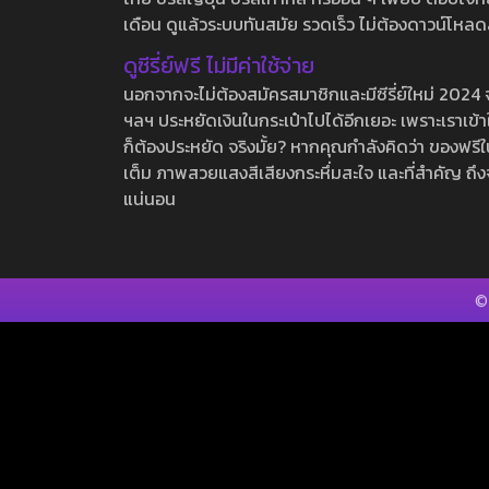
เดือน ดูแล้วระบบทันสมัย รวดเร็ว ไม่ต้องดาวน์โหลด
ดูซีรี่ย์ฟรี ไม่มีค่าใช้จ่าย
นอกจากจะไม่ต้องสมัครสมาชิกและมีซีรี่ย์ใหม่ 2024 จุกๆ
ฯลฯ ประหยัดเงินในกระเป๋าไปได้อีกเยอะ เพราะเราเข้าใจ
ก็ต้องประหยัด จริงมั้ย? หากคุณกำลังคิดว่า ของฟรีใน
เต็ม ภาพสวยแสงสีเสียงกระหึ่มสะใจ และที่สำคัญ ถึงจ
แน่นอน
©