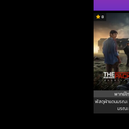
8
พากย์ไ
พัสดุฝ่าแดนมรณะ 
มรณะ