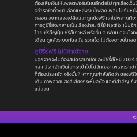
ต้องเสียเงินให้แพลตฟอร์มไหนอีกต่อไป ทุกเรื่องเว็บนี้จ
อย่ารอช้าที่จะมาเลือกแหล่งรชนี้เพลิดเพลินไปกับหนังให
ตลอด อยากลองเปลี่ยนมาดูหนังฟรี เราไม่พลาดที่จะแนะน
การดูซีรี่ย์จะกลายเป็นเรื่องง่าย.. ซีรี่ย์ Netflix เป็
ไทย ซีรีส์ญี่ปุ่น ซีรีส์เกาหลี หรืออื่น ๆ เพียบ ตอ
เดือน ดูแล้วระบบทันสมัย รวดเร็ว ไม่ต้องดาวน์โหลด
ดูซีรี่ย์ฟรี ไม่มีค่าใช้จ่าย
นอกจากจะไม่ต้องสมัครสมาชิกและมีซีรี่ย์ใหม่ 2024 จุกๆ
ฯลฯ ประหยัดเงินในกระเป๋าไปได้อีกเยอะ เพราะเราเข้าใจ
ก็ต้องประหยัด จริงมั้ย? หากคุณกำลังคิดว่า ของฟรีใน
เต็ม ภาพสวยแสงสีเสียงกระหึ่มสะใจ และที่สำคัญ ถึงจ
แน่นอน
©