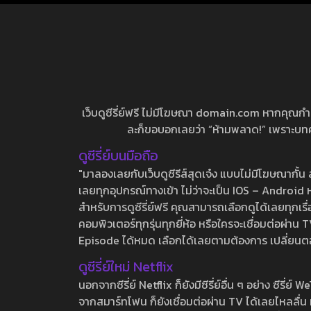
เว็บดูซีรี่ย์ฟรี ไม่มีโฆษณา domain.com หากคุณกำลัง
ละก็ขอบอกเลยว่า “ห้ามพลาด!” เพราะบทความ
ดูซีรี่ย์บนมือถือ
"มาลองเลยกับเว็บดูซีรีส์สุดเจ๋ง แบบไม่มีโฆษณากั
เลยทุกอุปกรณ์ทางเข้า ไม่ว่าจะเป็น IOS – Android หร
สำหรับการดูซีรี่ย์ฟรี คุณสามารถเลือกดูได้เลยทุกเรื
คอมพิวเตอร์ทุกรุ่นทุกยี่ห้อ หรือใครจะเชื่อมต่อผ
Episode ได้หมด เลือกได้เลยตามต้องการ เปลี่ยนตอนเ
ดูซีรี่ย์ใหม่ Netflix
นอกจากซีรี่ย์ Netflix ก็ยังมีซีรี่ย์อื่น ๆ อย่าง ซ
จากสมาร์ทโฟน ก็ยังเชื่อมต่อผ่าน TV ได้เลยไหลลื่น ห