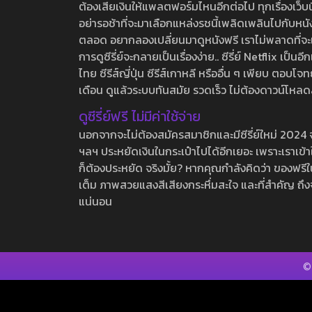
ต้องเสียเงินให้แพลตฟอร์มไหนอีกต่อไป ทุกเรื่องเว็บนี้จ
อย่ารอช้าที่จะมาเลือกแหล่งรชนี้เพลิดเพลินไปกับหนังให
ตลอด อยากลองเปลี่ยนมาดูหนังฟรี เราไม่พลาดที่จะแนะน
การดูซีรี่ย์จะกลายเป็นเรื่องง่าย.. ซีรี่ย์ Netflix เป็
ไทย ซีรีส์ญี่ปุ่น ซีรีส์เกาหลี หรืออื่น ๆ เพียบ ตอ
เดือน ดูแล้วระบบทันสมัย รวดเร็ว ไม่ต้องดาวน์โหลด
ดูซีรี่ย์ฟรี ไม่มีค่าใช้จ่าย
นอกจากจะไม่ต้องสมัครสมาชิกและมีซีรี่ย์ใหม่ 2024 จุกๆ
ฯลฯ ประหยัดเงินในกระเป๋าไปได้อีกเยอะ เพราะเราเข้าใจ
ก็ต้องประหยัด จริงมั้ย? หากคุณกำลังคิดว่า ของฟรีใน
เต็ม ภาพสวยแสงสีเสียงกระหึ่มสะใจ และที่สำคัญ ถึงจ
แน่นอน
©