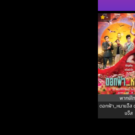
-
พากย์ไ
ดอกฟ้า_หมาแจ๊ส 
แจ๊ส