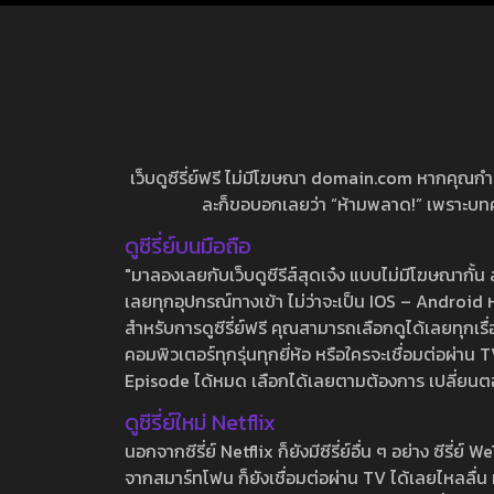
เว็บดูซีรี่ย์ฟรี ไม่มีโฆษณา domain.com หากคุณกำลัง
ละก็ขอบอกเลยว่า “ห้ามพลาด!” เพราะบทความ
ดูซีรี่ย์บนมือถือ
"มาลองเลยกับเว็บดูซีรีส์สุดเจ๋ง แบบไม่มีโฆษณากั
เลยทุกอุปกรณ์ทางเข้า ไม่ว่าจะเป็น IOS – Android หร
สำหรับการดูซีรี่ย์ฟรี คุณสามารถเลือกดูได้เลยทุกเรื
คอมพิวเตอร์ทุกรุ่นทุกยี่ห้อ หรือใครจะเชื่อมต่อผ
Episode ได้หมด เลือกได้เลยตามต้องการ เปลี่ยนตอนเ
ดูซีรี่ย์ใหม่ Netflix
นอกจากซีรี่ย์ Netflix ก็ยังมีซีรี่ย์อื่น ๆ อย่าง ซ
จากสมาร์ทโฟน ก็ยังเชื่อมต่อผ่าน TV ได้เลยไหลลื่น ห