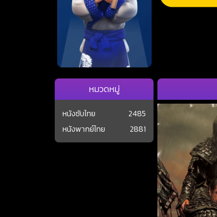
หมวดหมู่
หนังซับไทย
2485
หนังพากย์ไทย
2881