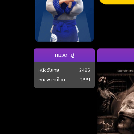
หมวดหมู่
หนังซับไทย
2485
หนังพากย์ไทย
2881