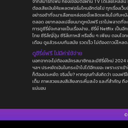
จากสมาร์ทโฟน ก็ยังเชื่อมต่อผ่าน TV ได้เลยไหลลื่น ห
ต้องเสียเงินให้แพลตฟอร์มไหนอีกต่อไป ทุกเรื่องเว็บนี้จ
อย่ารอช้าที่จะมาเลือกแหล่งรชนี้เพลิดเพลินไปกับหนังให
ตลอด อยากลองเปลี่ยนมาดูหนังฟรี เราไม่พลาดที่จะแนะน
การดูซีรี่ย์จะกลายเป็นเรื่องง่าย.. ซีรี่ย์ Netflix เป็
ไทย ซีรีส์ญี่ปุ่น ซีรีส์เกาหลี หรืออื่น ๆ เพียบ ตอ
เดือน ดูแล้วระบบทันสมัย รวดเร็ว ไม่ต้องดาวน์โหลด
ดูซีรี่ย์ฟรี ไม่มีค่าใช้จ่าย
นอกจากจะไม่ต้องสมัครสมาชิกและมีซีรี่ย์ใหม่ 2024 จุกๆ
ฯลฯ ประหยัดเงินในกระเป๋าไปได้อีกเยอะ เพราะเราเข้าใจ
ก็ต้องประหยัด จริงมั้ย? หากคุณกำลังคิดว่า ของฟรีใน
เต็ม ภาพสวยแสงสีเสียงกระหึ่มสะใจ และที่สำคัญ ถึงจ
แน่นอน
©