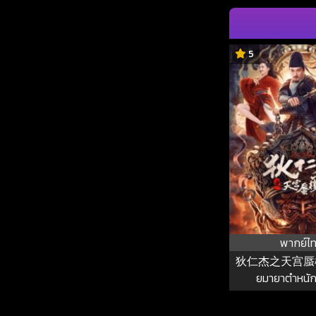
5
พากย์ไ
狄仁杰之天宫蜃楼 ตี๋
ยมายาตำหนัก