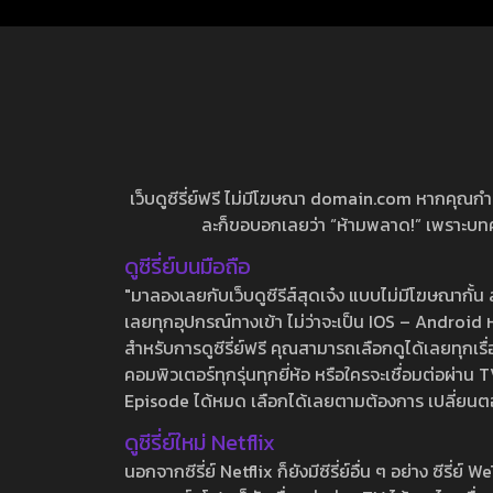
เว็บดูซีรี่ย์ฟรี ไม่มีโฆษณา domain.com หากคุณกำลัง
ละก็ขอบอกเลยว่า “ห้ามพลาด!” เพราะบทความ
ดูซีรี่ย์บนมือถือ
"มาลองเลยกับเว็บดูซีรีส์สุดเจ๋ง แบบไม่มีโฆษณากั
เลยทุกอุปกรณ์ทางเข้า ไม่ว่าจะเป็น IOS – Android หร
สำหรับการดูซีรี่ย์ฟรี คุณสามารถเลือกดูได้เลยทุกเรื
คอมพิวเตอร์ทุกรุ่นทุกยี่ห้อ หรือใครจะเชื่อมต่อผ
Episode ได้หมด เลือกได้เลยตามต้องการ เปลี่ยนตอนเ
ดูซีรี่ย์ใหม่ Netflix
นอกจากซีรี่ย์ Netflix ก็ยังมีซีรี่ย์อื่น ๆ อย่าง ซ