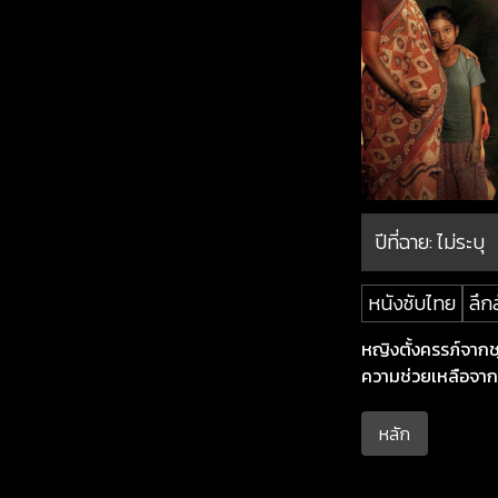
ปีที่ฉาย:
ไม่ระบุ
หนังซับไทย
ลึก
หญิงตั้งครรภ์จากช
ความช่วยเหลือจาก
หลัก