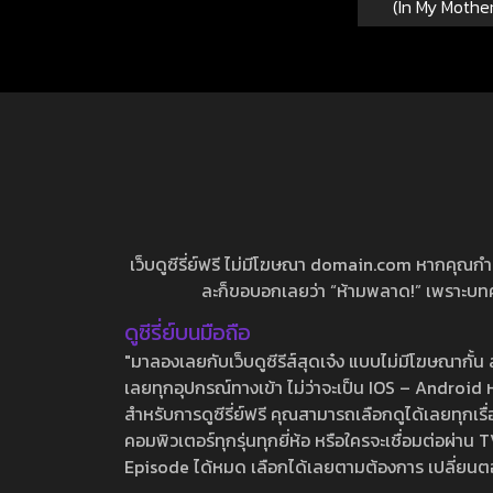
(In My Mother
เว็บดูซีรี่ย์ฟรี ไม่มีโฆษณา domain.com หากคุณกำลัง
ละก็ขอบอกเลยว่า “ห้ามพลาด!” เพราะบทความ
ดูซีรี่ย์บนมือถือ
"มาลองเลยกับเว็บดูซีรีส์สุดเจ๋ง แบบไม่มีโฆษณากั
เลยทุกอุปกรณ์ทางเข้า ไม่ว่าจะเป็น IOS – Android หร
สำหรับการดูซีรี่ย์ฟรี คุณสามารถเลือกดูได้เลยทุกเรื
คอมพิวเตอร์ทุกรุ่นทุกยี่ห้อ หรือใครจะเชื่อมต่อผ
Episode ได้หมด เลือกได้เลยตามต้องการ เปลี่ยนตอนเ