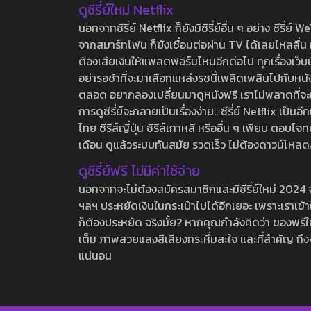
ดูซีรี่ย์ใหม่ Netflix
นอกจากซีรี่ย์ Netflix ก็ยังมีซีรี่ย์อื่น ๆ อย่าง ซ
จากสมาร์ทโฟน ก็ยังเชื่อมต่อผ่าน TV ได้เลยไหลลื่น ห
ต้องเสียเงินให้แพลตฟอร์มไหนอีกต่อไป ทุกเรื่องเว็บนี้จ
อย่ารอช้าที่จะมาเลือกแหล่งรชนี้เพลิดเพลินไปกับหนังให
ตลอด อยากลองเปลี่ยนมาดูหนังฟรี เราไม่พลาดที่จะแนะน
การดูซีรี่ย์จะกลายเป็นเรื่องง่าย.. ซีรี่ย์ Netflix เป็
ไทย ซีรีส์ญี่ปุ่น ซีรีส์เกาหลี หรืออื่น ๆ เพียบ ตอ
เดือน ดูแล้วระบบทันสมัย รวดเร็ว ไม่ต้องดาวน์โหลด
ดูซีรี่ย์ฟรี ไม่มีค่าใช้จ่าย
นอกจากจะไม่ต้องสมัครสมาชิกและมีซีรี่ย์ใหม่ 2024 จุกๆ
ฯลฯ ประหยัดเงินในกระเป๋าไปได้อีกเยอะ เพราะเราเข้าใจ
ก็ต้องประหยัด จริงมั้ย? หากคุณกำลังคิดว่า ของฟรีใน
เต็ม ภาพสวยแสงสีเสียงกระหึ่มสะใจ และที่สำคัญ ถึงจ
แน่นอน