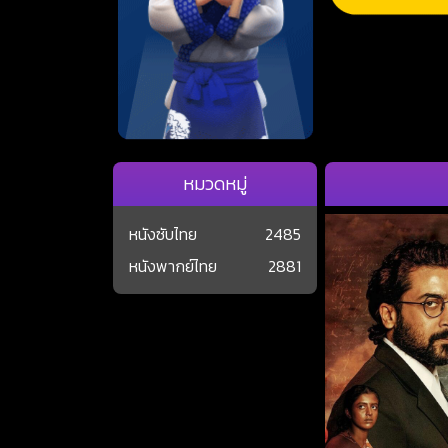
หมวดหมู่
หนังซับไทย
2485
หนังพากย์ไทย
2881