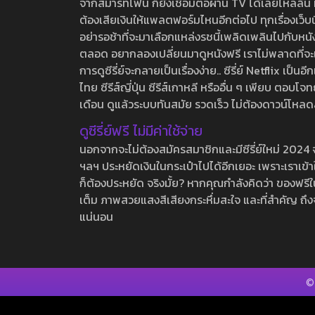
จากสมาร์ทโฟน ก็ยังเชื่อมต่อผ่าน TV ได้เลยไหลลื่น ห
ต้องเสียเงินให้แพลตฟอร์มไหนอีกต่อไป ทุกเรื่องเว็บนี้จ
อย่ารอช้าที่จะมาเลือกแหล่งรชนี้เพลิดเพลินไปกับหนังให
ตลอด อยากลองเปลี่ยนมาดูหนังฟรี เราไม่พลาดที่จะแนะน
การดูซีรี่ย์จะกลายเป็นเรื่องง่าย.. ซีรี่ย์ Netflix เป็
ไทย ซีรีส์ญี่ปุ่น ซีรีส์เกาหลี หรืออื่น ๆ เพียบ ตอ
เดือน ดูแล้วระบบทันสมัย รวดเร็ว ไม่ต้องดาวน์โหลด
ดูซีรี่ย์ฟรี ไม่มีค่าใช้จ่าย
นอกจากจะไม่ต้องสมัครสมาชิกและมีซีรี่ย์ใหม่ 2024 จุกๆ
ฯลฯ ประหยัดเงินในกระเป๋าไปได้อีกเยอะ เพราะเราเข้าใจ
ก็ต้องประหยัด จริงมั้ย? หากคุณกำลังคิดว่า ของฟรีใน
เต็ม ภาพสวยแสงสีเสียงกระหึ่มสะใจ และที่สำคัญ ถึงจ
แน่นอน
©