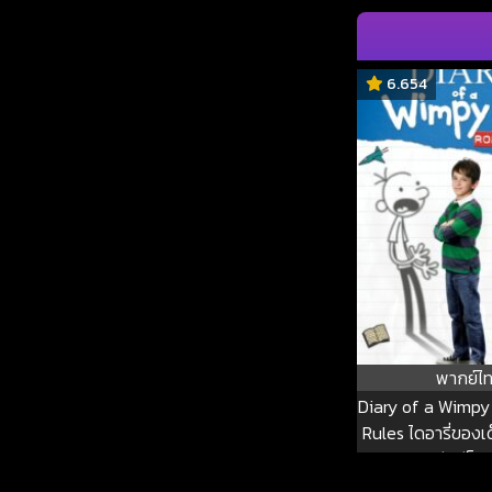
6.654
พากย์ไ
Diary of a Wimpy 
Rules ไดอารี่ของเด
2: เสียทีร็