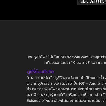
Tokyo Drift เร็ว
ซิ่งแหกพิกัด
เว็บดูซีรี่ย์ฟรี ไม่มีโฆษณา domain.com หากคุณกำลัง
ละก็ขอบอกเลยว่า “ห้ามพลาด!” เพราะบทความ
ดูซีรี่ย์บนมือถือ
"มาลองเลยกับเว็บดูซีรีส์สุดเจ๋ง แบบไม่มีโฆษณากั
เลยทุกอุปกรณ์ทางเข้า ไม่ว่าจะเป็น IOS – Android หร
สำหรับการดูซีรี่ย์ฟรี คุณสามารถเลือกดูได้เลยทุกเรื
คอมพิวเตอร์ทุกรุ่นทุกยี่ห้อ หรือใครจะเชื่อมต่อผ
Episode ได้หมด เลือกได้เลยตามต้องการ เปลี่ยนตอนเ