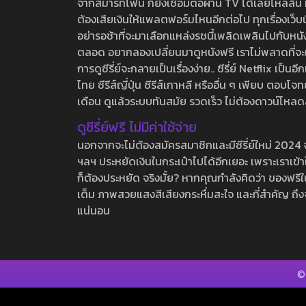
จากสมาร์ทโฟน ก็ยังเชื่อมต่อผ่าน TV ได้เลยไหลลื่น ห
ต้องเสียเงินให้แพลตฟอร์มไหนอีกต่อไป ทุกเรื่องเว็บนี้จ
อย่ารอช้าที่จะมาเลือกแหล่งรชนี้เพลิดเพลินไปกับหนังให
ตลอด อยากลองเปลี่ยนมาดูหนังฟรี เราไม่พลาดที่จะแนะน
การดูซีรี่ย์จะกลายเป็นเรื่องง่าย.. ซีรี่ย์ Netflix เป็
ไทย ซีรีส์ญี่ปุ่น ซีรีส์เกาหลี หรืออื่น ๆ เพียบ ตอ
เดือน ดูแล้วระบบทันสมัย รวดเร็ว ไม่ต้องดาวน์โหลด
ดูซีรี่ย์ฟรี ไม่มีค่าใช้จ่าย
นอกจากจะไม่ต้องสมัครสมาชิกและมีซีรี่ย์ใหม่ 2024 จุกๆ
ฯลฯ ประหยัดเงินในกระเป๋าไปได้อีกเยอะ เพราะเราเข้าใจ
ก็ต้องประหยัด จริงมั้ย? หากคุณกำลังคิดว่า ของฟรีใน
เต็ม ภาพสวยแสงสีเสียงกระหึ่มสะใจ และที่สำคัญ ถึงจ
แน่นอน
©