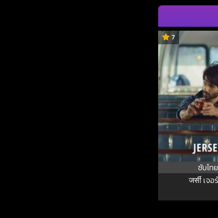
7
ซับไทย
जर्सी เจอร์