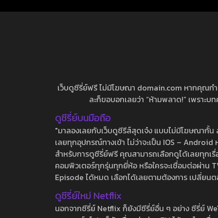
เว็บดูซีรี่ย์ฟรี ไม่มีโฆษณา domain.com หากคุณกำลัง
ละก็ขอบอกเลยว่า “ห้ามพลาด!” เพราะบทความ
ดูซีรี่ย์บนมือถือ
"มาลองเลยกับเว็บดูซีรีส์สุดเจ๋ง แบบไม่มีโฆษณากั
เลยทุกอุปกรณ์ทางเข้า ไม่ว่าจะเป็น IOS – Android หร
สำหรับการดูซีรี่ย์ฟรี คุณสามารถเลือกดูได้เลยทุกเรื
คอมพิวเตอร์ทุกรุ่นทุกยี่ห้อ หรือใครจะเชื่อมต่อผ
Episode ได้หมด เลือกได้เลยตามต้องการ เปลี่ยนตอนเ
ดูซีรี่ย์ใหม่ Netflix
นอกจากซีรี่ย์ Netflix ก็ยังมีซีรี่ย์อื่น ๆ อย่าง ซ