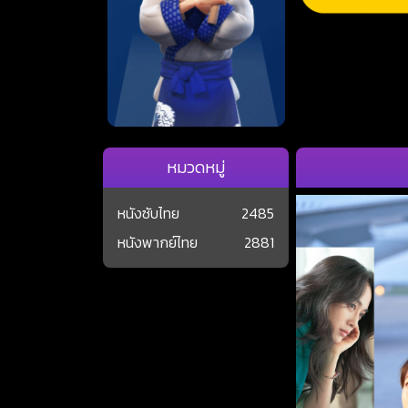
หมวดหมู่
หนังซับไทย
2485
หนังพากย์ไทย
2881