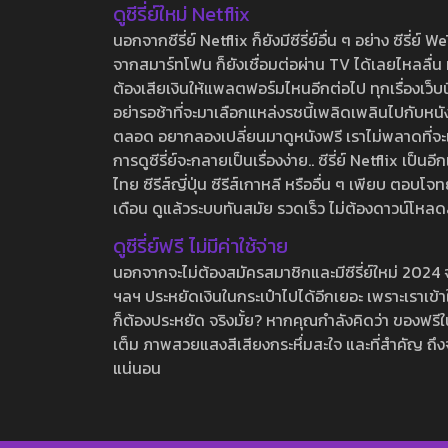
ดูซีรี่ย์ใหม่ Netflix
นอกจากซีรี่ย์ Netflix ก็ยังมีซีรี่ย์อื่น ๆ อย่าง ซ
จากสมาร์ทโฟน ก็ยังเชื่อมต่อผ่าน TV ได้เลยไหลลื่น ห
ต้องเสียเงินให้แพลตฟอร์มไหนอีกต่อไป ทุกเรื่องเว็บนี้จ
อย่ารอช้าที่จะมาเลือกแหล่งรชนี้เพลิดเพลินไปกับหนังให
ตลอด อยากลองเปลี่ยนมาดูหนังฟรี เราไม่พลาดที่จะแนะน
การดูซีรี่ย์จะกลายเป็นเรื่องง่าย.. ซีรี่ย์ Netflix เป็
ไทย ซีรีส์ญี่ปุ่น ซีรีส์เกาหลี หรืออื่น ๆ เพียบ ตอ
เดือน ดูแล้วระบบทันสมัย รวดเร็ว ไม่ต้องดาวน์โหลด
ดูซีรี่ย์ฟรี ไม่มีค่าใช้จ่าย
นอกจากจะไม่ต้องสมัครสมาชิกและมีซีรี่ย์ใหม่ 2024 จุกๆ
ฯลฯ ประหยัดเงินในกระเป๋าไปได้อีกเยอะ เพราะเราเข้าใจ
ก็ต้องประหยัด จริงมั้ย? หากคุณกำลังคิดว่า ของฟรีใน
เต็ม ภาพสวยแสงสีเสียงกระหึ่มสะใจ และที่สำคัญ ถึงจ
แน่นอน