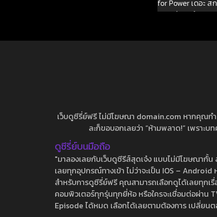
for Power เดอะ สกอ
: ศึกชิงอำนาจจ
เว็บดูซีรี่ย์ฟรี ไม่มีโฆษณา domain.com หากคุณกำลัง
ละก็ขอบอกเลยว่า “ห้ามพลาด!” เพราะบทความ
ดูซีรี่ย์บนมือถือ
"มาลองเลยกับเว็บดูซีรีส์สุดเจ๋ง แบบไม่มีโฆษณากั
เลยทุกอุปกรณ์ทางเข้า ไม่ว่าจะเป็น IOS – Android หร
สำหรับการดูซีรี่ย์ฟรี คุณสามารถเลือกดูได้เลยทุกเรื
คอมพิวเตอร์ทุกรุ่นทุกยี่ห้อ หรือใครจะเชื่อมต่อผ
Episode ได้หมด เลือกได้เลยตามต้องการ เปลี่ยนตอนเ