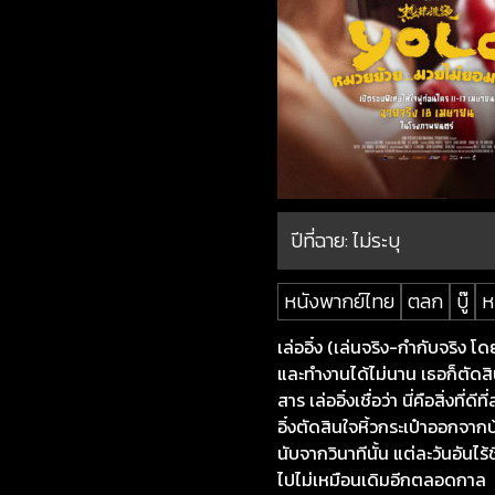
ปีที่ฉาย:
ไม่ระบุ
หนังพากย์ไทย
ตลก
บู๊
ห
เล่ออิ๋ง (เล่นจริง-กำกับจริง โ
และทำงานได้ไม่นาน เธอก็ตัดสิ
สาร เล่ออิ๋งเชื่อว่า นี่คือสิ่ง
อิ๋งตัดสินใจหิ้วกระเป๋าออกจา
นับจากวินาทีนั้น แต่ละวันอัน
ไปไม่เหมือนเดิมอีกตลอดกาล