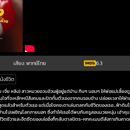
เสียง: พากย์ไทย
6.3
IMDb
นังชีวิต
ดย เจี่ย หลิง) สาวหมวยอวบอ้วนผู้อยู่แต่บ้าน กินๆ นอนๆ ให้พ่อแม่เลี้ย
นใจที่จะหลีกหนีสังคมและปิดกั้นตัวเองจากคนรอบข้าง ปล่อยเวลาให้ผ่า
ที่ดีที่สุดแล้วสำหรับตัวเธอ แต่เมื่อโชคชะตาเล่นตลกกับชีวิตของเธอ…ฟ้าดินไ
กบ้านไปเผชิญโลกภายนอก ซึ่งทำให้เธอได้พบกับครูสอนมวยหนุ่ม เฮ่าคุน
ไร้ชีวิตชีวาและจืดชืดของเล่ออิ๋งก็กลับตาลปัตร-หกคะเมนตีลังกาเกินคา