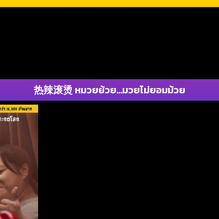
热辣滚烫 หมวยย้วย…มวยไม่ยอมม้วย