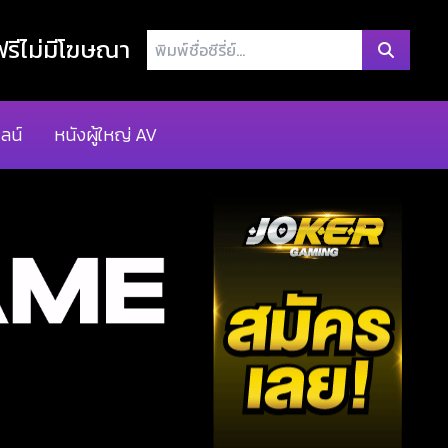
พิมพ์
รีไม่มีโฆษณา
ชื่อ
ซี
รี่
ลน์
หนังผู้ใหญ่ AV
ย์...