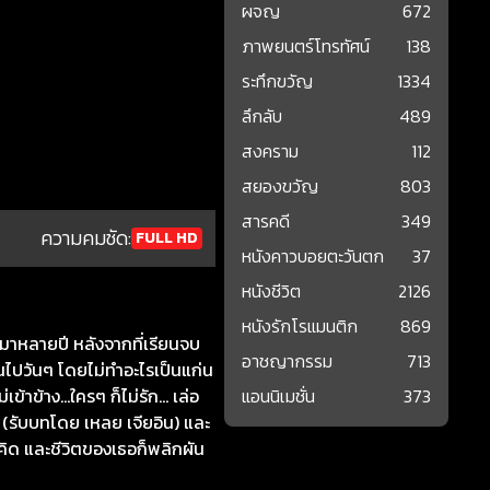
ผจญ
672
ภาพยนตร์โทรทัศน์
138
ระทึกขวัญ
1334
ลึกลับ
489
สงคราม
112
สยองขวัญ
803
สารคดี
349
ความคมชัด:
FULL HD
หนังคาวบอยตะวันตก
37
หนังชีวิต
2126
หนังรักโรแมนติก
869
งดูมาหลายปี หลังจากที่เรียนจบ
อาชญากรรม
713
นไปวันๆ โดยไม่ทำอะไรเป็นแก่น
ม่เข้าข้าง…ใครๆ ก็ไม่รัก… เล่อ
แอนนิเมชั่น
373
 (รับบทโดย เหลย เจียอิน) และ
ดคิด และชีวิตของเธอก็พลิกผัน