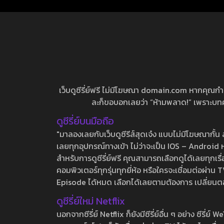
เว็บดูซีรี่ย์ฟรี ไม่มีโฆษณา domain.com หากคุณกำลัง
ละก็ขอบอกเลยว่า “ห้ามพลาด!” เพราะบทความ
ดูซีรี่ย์บนมือถือ
"มาลองเลยกับเว็บดูซีรีส์สุดเจ๋ง แบบไม่มีโฆษณากั
เลยทุกอุปกรณ์ทางเข้า ไม่ว่าจะเป็น IOS – Android หร
สำหรับการดูซีรี่ย์ฟรี คุณสามารถเลือกดูได้เลยทุกเรื
คอมพิวเตอร์ทุกรุ่นทุกยี่ห้อ หรือใครจะเชื่อมต่อผ
Episode ได้หมด เลือกได้เลยตามต้องการ เปลี่ยนตอนเ
ดูซีรี่ย์ใหม่ Netflix
นอกจากซีรี่ย์ Netflix ก็ยังมีซีรี่ย์อื่น ๆ อย่าง ซ