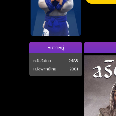
หมวดหมู่
หนังซับไทย
2485
หนังพากย์ไทย
2881