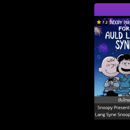
7.2
ซับไทย
Snoopy Presents
Lang Syne Snoop
For Auld La