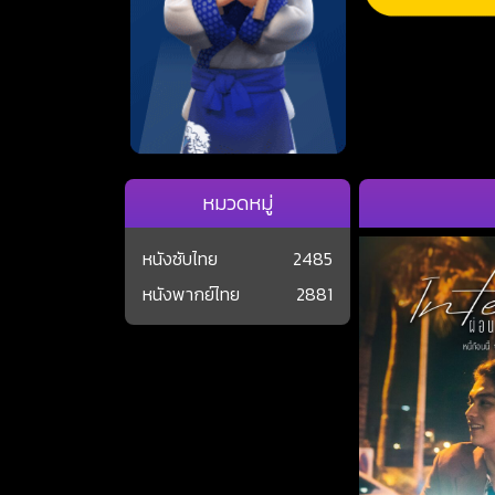
หมวดหมู่
หนังซับไทย
2485
หนังพากย์ไทย
2881