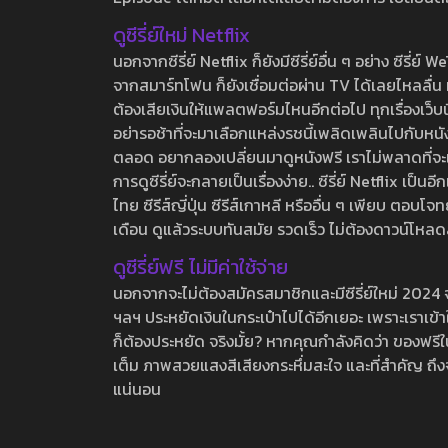
ดูซีรี่ย์ใหม่ Netflix
นอกจากซีรี่ย์ Netflix ก็ยังมีซีรี่ย์อื่น ๆ อย่าง ซ
จากสมาร์ทโฟน ก็ยังเชื่อมต่อผ่าน TV ได้เลยไหลลื่น ห
ต้องเสียเงินให้แพลตฟอร์มไหนอีกต่อไป ทุกเรื่องเว็บนี้จ
อย่ารอช้าที่จะมาเลือกแหล่งรชนี้เพลิดเพลินไปกับหนังให
ตลอด อยากลองเปลี่ยนมาดูหนังฟรี เราไม่พลาดที่จะแนะน
การดูซีรี่ย์จะกลายเป็นเรื่องง่าย.. ซีรี่ย์ Netflix เป็
ไทย ซีรีส์ญี่ปุ่น ซีรีส์เกาหลี หรืออื่น ๆ เพียบ ตอ
เดือน ดูแล้วระบบทันสมัย รวดเร็ว ไม่ต้องดาวน์โหลด
ดูซีรี่ย์ฟรี ไม่มีค่าใช้จ่าย
นอกจากจะไม่ต้องสมัครสมาชิกและมีซีรี่ย์ใหม่ 2024 จุกๆ
ฯลฯ ประหยัดเงินในกระเป๋าไปได้อีกเยอะ เพราะเราเข้าใจ
ก็ต้องประหยัด จริงมั้ย? หากคุณกำลังคิดว่า ของฟรีใน
เต็ม ภาพสวยแสงสีเสียงกระหึ่มสะใจ และที่สำคัญ ถึงจ
แน่นอน