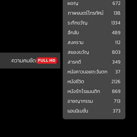
ผจญ
672
ภาพยนตร์โทรทัศน์
138
ระทึกขวัญ
1334
ลึกลับ
489
สงคราม
112
สยองขวัญ
803
ความคมชัด:
FULL HD
สารคดี
349
หนังคาวบอยตะวันตก
37
หนังชีวิต
2126
หนังรักโรแมนติก
869
อาชญากรรม
713
แอนนิเมชั่น
373