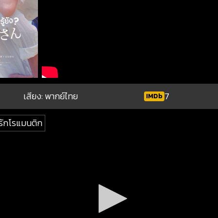
เสียง: พากย์ไทย
7
IMDb
รักโรแมนติก