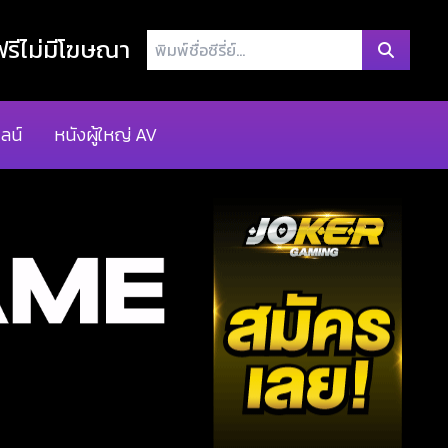
พิมพ์
รีไม่มีโฆษณา
ชื่อ
ซี
รี่
ลน์
หนังผู้ใหญ่ AV
ย์...