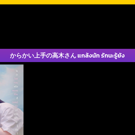
からかい上手の高木さん แกล้งนัก รักนะรู้ยัง