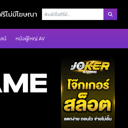
พิมพ์
รีไม่มีโฆษณา
ชื่อ
ซี
รี่
ลน์
หนังผู้ใหญ่ AV
ย์...