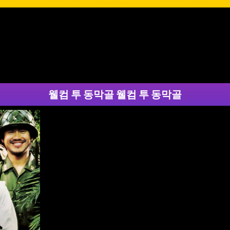
웰컴 투 동막골 웰컴 투 동막골