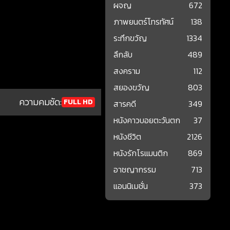
ผจญ
672
ภาพยนตร์โทรทัศน์
138
ระทึกขวัญ
1334
ลึกลับ
489
สงคราม
112
สยองขวัญ
803
ความคมชัด:
FULL HD
สารคดี
349
หนังคาวบอยตะวันตก
37
หนังชีวิต
2126
หนังรักโรแมนติก
869
อาชญากรรม
713
แอนนิเมชั่น
373