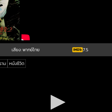
เสียง: พากย์ไทย
7.5
IMDb
ราม
หนังชีวิต