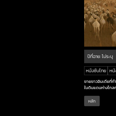
ปีที่ฉาย:
ไม่ระบุ
หนังซับไทย
หนั
ชายชาวอินเดียที่ก
ในดินแดนห่างไกล
หลัก