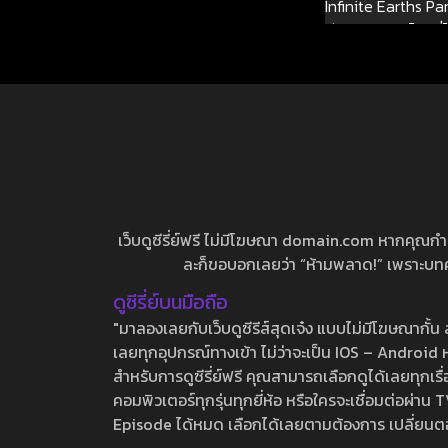
Infinite Earths Pa
ลีก: วิกฤติบนโลกที่
ที่ 2
เว็บดูซีรี่ย์ฟรี ไม่มีโฆษณา domain.com หากคุณกำลัง
ละก็ขอบอกเลยว่า “ห้ามพลาด!” เพราะบทความ
ดูซีรี่ย์บนมือถือ
"มาลองเลยกับเว็บดูซีรีส์สุดเจ๋ง แบบไม่มีโฆษณากั
เลยทุกอุปกรณ์ทางเข้า ไม่ว่าจะเป็น IOS – Android หร
สำหรับการดูซีรี่ย์ฟรี คุณสามารถเลือกดูได้เลยทุกเรื
คอมพิวเตอร์ทุกรุ่นทุกยี่ห้อ หรือใครจะเชื่อมต่อผ
Episode ได้หมด เลือกได้เลยตามต้องการ เปลี่ยนตอนเ