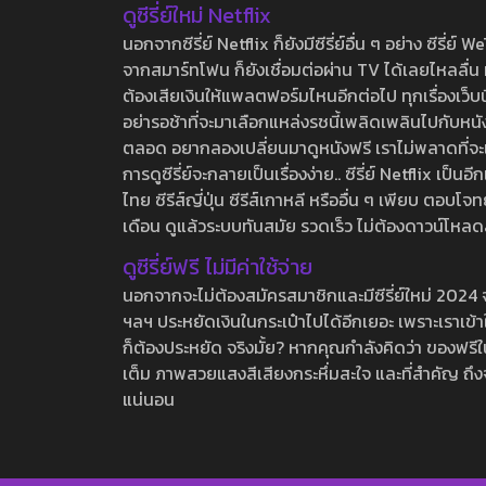
ดูซีรี่ย์ใหม่ Netflix
นอกจากซีรี่ย์ Netflix ก็ยังมีซีรี่ย์อื่น ๆ อย่าง ซ
จากสมาร์ทโฟน ก็ยังเชื่อมต่อผ่าน TV ได้เลยไหลลื่น ห
ต้องเสียเงินให้แพลตฟอร์มไหนอีกต่อไป ทุกเรื่องเว็บนี้จ
อย่ารอช้าที่จะมาเลือกแหล่งรชนี้เพลิดเพลินไปกับหนังให
ตลอด อยากลองเปลี่ยนมาดูหนังฟรี เราไม่พลาดที่จะแนะน
การดูซีรี่ย์จะกลายเป็นเรื่องง่าย.. ซีรี่ย์ Netflix เป็
ไทย ซีรีส์ญี่ปุ่น ซีรีส์เกาหลี หรืออื่น ๆ เพียบ ตอ
เดือน ดูแล้วระบบทันสมัย รวดเร็ว ไม่ต้องดาวน์โหลด
ดูซีรี่ย์ฟรี ไม่มีค่าใช้จ่าย
นอกจากจะไม่ต้องสมัครสมาชิกและมีซีรี่ย์ใหม่ 2024 จุกๆ
ฯลฯ ประหยัดเงินในกระเป๋าไปได้อีกเยอะ เพราะเราเข้าใจ
ก็ต้องประหยัด จริงมั้ย? หากคุณกำลังคิดว่า ของฟรีใน
เต็ม ภาพสวยแสงสีเสียงกระหึ่มสะใจ และที่สำคัญ ถึงจ
แน่นอน