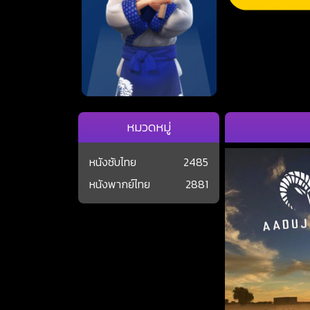
หมวดหมู่
หนังซับไทย
2485
หนังพากย์ไทย
2881