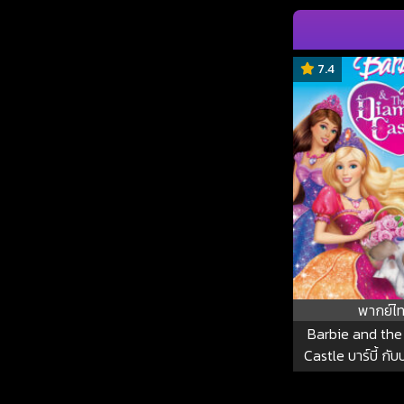
7.4
พากย์ไ
Barbie and th
Castle บาร์บี้ กั
เพชรพล