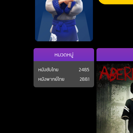
หมวดหมู่
หนังซับไทย
2485
หนังพากย์ไทย
2881