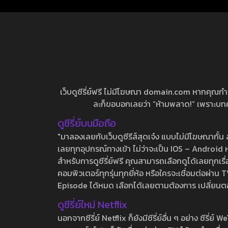
เว็บดูซีรี่ย์ฟรี ไม่มีโฆษณา domain.com หากคุณกำลัง
ละก็ขอบอกเลยว่า “ห้ามพลาด!” เพราะบทความ
ดูซีรี่ย์บนมือถือ
"มาลองเลยกับเว็บดูซีรีส์สุดเจ๋ง แบบไม่มีโฆษณากั
เลยทุกอุปกรณ์ทางเข้า ไม่ว่าจะเป็น IOS – Android หร
สำหรับการดูซีรี่ย์ฟรี คุณสามารถเลือกดูได้เลยทุกเรื
คอมพิวเตอร์ทุกรุ่นทุกยี่ห้อ หรือใครจะเชื่อมต่อผ
Episode ได้หมด เลือกได้เลยตามต้องการ เปลี่ยนตอนเ
ดูซีรี่ย์ใหม่ Netflix
นอกจากซีรี่ย์ Netflix ก็ยังมีซีรี่ย์อื่น ๆ อย่าง ซ