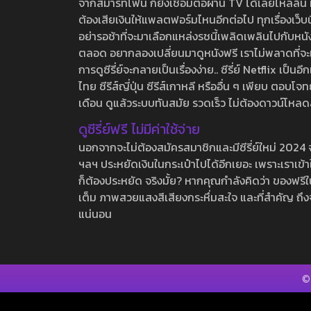
จากสมาร์ทโฟน ก็ยังเชื่อมต่อผ่าน TV ได้เลยไหลลื่น ห
ต้องเสียเงินให้แพลตฟอร์มไหนอีกต่อไป ทุกเรื่องเว็บนี้จ
อย่ารอช้าที่จะมาเลือกแหล่งรชนี้เพลิดเพลินไปกับหนังให
ตลอด อยากลองเปลี่ยนมาดูหนังฟรี เราไม่พลาดที่จะแนะน
การดูซีรี่ย์จะกลายเป็นเรื่องง่าย.. ซีรี่ย์ Netflix เป็
ไทย ซีรีส์ญี่ปุ่น ซีรีส์เกาหลี หรืออื่น ๆ เพียบ ตอ
เดือน ดูแล้วระบบทันสมัย รวดเร็ว ไม่ต้องดาวน์โหลด
ดูซีรี่ย์ฟรี ไม่มีค่าใช้จ่าย
นอกจากจะไม่ต้องสมัครสมาชิกและมีซีรี่ย์ใหม่ 2024 จุกๆ
ฯลฯ ประหยัดเงินในกระเป๋าไปได้อีกเยอะ เพราะเราเข้าใจ
ก็ต้องประหยัด จริงมั้ย? หากคุณกำลังคิดว่า ของฟรีใน
เต็ม ภาพสวยแสงสีเสียงกระหึ่มสะใจ และที่สำคัญ ถึงจ
แน่นอน
©