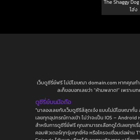
The Shaggy Dog ค
โฮ่ง
เว็บดูซีรี่ย์ฟรี ไม่มีโฆษณา domain.com หากคุณกำลัง
ละก็ขอบอกเลยว่า “ห้ามพลาด!” เพราะบทความ
ดูซีรี่ย์บนมือถือ
"มาลองเลยกับเว็บดูซีรีส์สุดเจ๋ง แบบไม่มีโฆษณากั
เลยทุกอุปกรณ์ทางเข้า ไม่ว่าจะเป็น IOS – Android หร
สำหรับการดูซีรี่ย์ฟรี คุณสามารถเลือกดูได้เลยทุกเรื
คอมพิวเตอร์ทุกรุ่นทุกยี่ห้อ หรือใครจะเชื่อมต่อผ