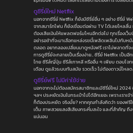
Episode ได้หมด เลือกได้เลยตามต้องการ เปลี่ยนตอนเ
ดูซีรี่ย์ใหม่ Netflix
นอกจากซีรี่ย์ Netflix ก็ยังมีซีรี่ย์อื่น ๆ อย่าง ซ
จากสมาร์ทโฟน ก็ยังเชื่อมต่อผ่าน TV ได้เลยไหลลื่น ห
ต้องเสียเงินให้แพลตฟอร์มไหนอีกต่อไป ทุกเรื่องเว็บนี้จ
อย่ารอช้าที่จะมาเลือกแหล่งรชนี้เพลิดเพลินไปกับหนังให
ตลอด อยากลองเปลี่ยนมาดูหนังฟรี เราไม่พลาดที่จะแนะน
การดูซีรี่ย์จะกลายเป็นเรื่องง่าย.. ซีรี่ย์ Netflix เป็
ไทย ซีรีส์ญี่ปุ่น ซีรีส์เกาหลี หรืออื่น ๆ เพียบ ตอ
เดือน ดูแล้วระบบทันสมัย รวดเร็ว ไม่ต้องดาวน์โหลด
ดูซีรี่ย์ฟรี ไม่มีค่าใช้จ่าย
นอกจากจะไม่ต้องสมัครสมาชิกและมีซีรี่ย์ใหม่ 2024 จุกๆ
ฯลฯ ประหยัดเงินในกระเป๋าไปได้อีกเยอะ เพราะเราเข้าใจ
ก็ต้องประหยัด จริงมั้ย? หากคุณกำลังคิดว่า ของฟรีใน
เต็ม ภาพสวยแสงสีเสียงกระหึ่มสะใจ และที่สำคัญ ถึงจ
แน่นอน