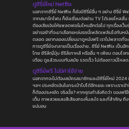
ดูซีรี่ย์ใหม่ Netflix
นอกจากซีรี่ย์ Netflix ก็ยังมีซีรี่ย์อื่น ๆ อย่าง ซ
จากสมาร์ทโฟน ก็ยังเชื่อมต่อผ่าน TV ได้เลยไหลลื่น ห
ต้องเสียเงินให้แพลตฟอร์มไหนอีกต่อไป ทุกเรื่องเว็บนี้จ
อย่ารอช้าที่จะมาเลือกแหล่งรชนี้เพลิดเพลินไปกับหนังให
ตลอด อยากลองเปลี่ยนมาดูหนังฟรี เราไม่พลาดที่จะแนะน
การดูซีรี่ย์จะกลายเป็นเรื่องง่าย.. ซีรี่ย์ Netflix เป็
ไทย ซีรีส์ญี่ปุ่น ซีรีส์เกาหลี หรืออื่น ๆ เพียบ ตอ
เดือน ดูแล้วระบบทันสมัย รวดเร็ว ไม่ต้องดาวน์โหลด
ดูซีรี่ย์ฟรี ไม่มีค่าใช้จ่าย
นอกจากจะไม่ต้องสมัครสมาชิกและมีซีรี่ย์ใหม่ 2024 จุกๆ
ฯลฯ ประหยัดเงินในกระเป๋าไปได้อีกเยอะ เพราะเราเข้าใจ
ก็ต้องประหยัด จริงมั้ย? หากคุณกำลังคิดว่า ของฟรีใน
เต็ม ภาพสวยแสงสีเสียงกระหึ่มสะใจ และที่สำคัญ ถึงจ
แน่นอน