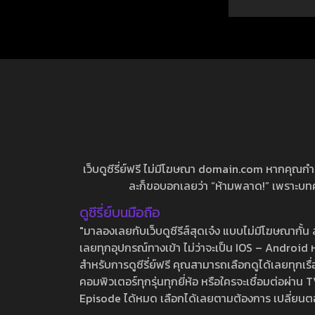
เว็บดูซีรี่ย์ฟรี ไม่มีโฆษณา domain.com หากคุณกำลัง
ละก็ขอบอกเลยว่า “ห้ามพลาด!” เพราะบทความ
ดูซีรี่ย์บนมือถือ
"มาลองเลยกับเว็บดูซีรีส์สุดเจ๋ง แบบไม่มีโฆษณากั
เลยทุกอุปกรณ์ทางเข้า ไม่ว่าจะเป็น IOS – Android หร
สำหรับการดูซีรี่ย์ฟรี คุณสามารถเลือกดูได้เลยทุกเรื
คอมพิวเตอร์ทุกรุ่นทุกยี่ห้อ หรือใครจะเชื่อมต่อผ
Episode ได้หมด เลือกได้เลยตามต้องการ เปลี่ยนตอนเ