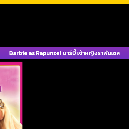
Barbie as Rapunzel บาร์บี้ เจ้าหญิงราพันเซล