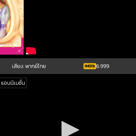
เสียง: พากย์ไทย
6.999
IMDb
แอนนิเมชั่น