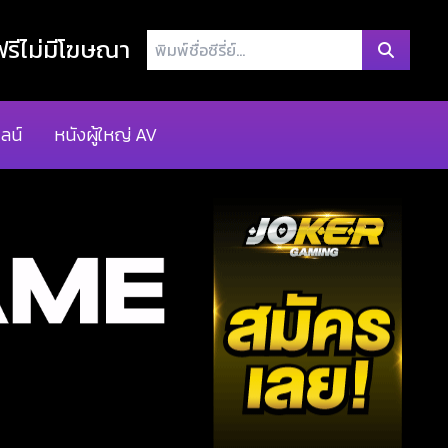
พิมพ์
รีไม่มีโฆษณา
ชื่อ
ซี
รี่
ลน์
หนังผู้ใหญ่ AV
ย์...