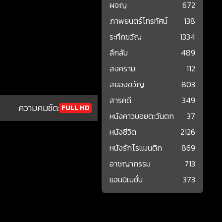
ผจญ
672
ภาพยนตร์โทรทัศน์
138
ระทึกขวัญ
1334
ลึกลับ
489
สงคราม
112
สยองขวัญ
803
สารคดี
349
ความคมชัด:
FULL HD
หนังคาวบอยตะวันตก
37
หนังชีวิต
2126
หนังรักโรแมนติก
869
อาชญากรรม
713
แอนนิเมชั่น
373