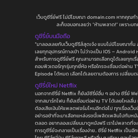
เว็บดูซีรี่ย์ฟรี ไม่มีโฆษณา domain.com หากคุณกำลัง
ละก็ขอบอกเลยว่า “ห้ามพลาด!” เพราะบทความ
ดูซีรี่ย์บนมือถือ
"มาลองเลยกับเว็บดูซีรีส์สุดเจ๋ง แบบไม่มีโฆษณากั
เลยทุกอุปกรณ์ทางเข้า ไม่ว่าจะเป็น IOS – Android หร
สำหรับการดูซีรี่ย์ฟรี คุณสามารถเลือกดูได้เลยทุกเรื
คอมพิวเตอร์ทุกรุ่นทุกยี่ห้อ หรือใครจะเชื่อมต่อผ
Episode ได้หมด เลือกได้เลยตามต้องการ เปลี่ยนตอนเ
ดูซีรี่ย์ใหม่ Netflix
นอกจากซีรี่ย์ Netflix ก็ยังมีซีรี่ย์อื่น ๆ อย่าง ซ
จากสมาร์ทโฟน ก็ยังเชื่อมต่อผ่าน TV ได้เลยไหลลื่น ห
ต้องเสียเงินให้แพลตฟอร์มไหนอีกต่อไป ทุกเรื่องเว็บนี้จ
อย่ารอช้าที่จะมาเลือกแหล่งรชนี้เพลิดเพลินไปกับหนังให
ตลอด อยากลองเปลี่ยนมาดูหนังฟรี เราไม่พลาดที่จะแนะน
การดูซีรี่ย์จะกลายเป็นเรื่องง่าย.. ซีรี่ย์ Netflix เป็
ไทย ซีรีส์ญี่ปุ่น ซีรีส์เกาหลี หรืออื่น ๆ เพียบ ตอ