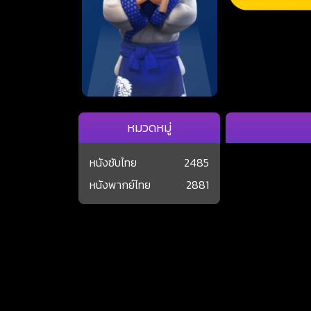
หมวดหมู่
หนังซับไทย
2485
หนังพากย์ไทย
2881