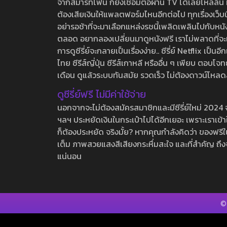
จากสมาร์ทโฟน ก็ยังเชื่อมต่อผ่าน TV ได้เลยไหลลื่น ห
ต้องเสียเงินให้แพลตฟอร์มไหนอีกต่อไป ทุกเรื่องเว็บนี้จ
อย่ารอช้าที่จะมาเลือกแหล่งรชนี้เพลิดเพลินไปกับหนังให
ตลอด อยากลองเปลี่ยนมาดูหนังฟรี เราไม่พลาดที่จะแนะน
การดูซีรี่ย์จะกลายเป็นเรื่องง่าย.. ซีรี่ย์ Netflix เป็
ไทย ซีรีส์ญี่ปุ่น ซีรีส์เกาหลี หรืออื่น ๆ เพียบ ตอ
เดือน ดูแล้วระบบทันสมัย รวดเร็ว ไม่ต้องดาวน์โหลด
ดูซีรี่ย์ฟรี ไม่มีค่าใช้จ่าย
นอกจากจะไม่ต้องสมัครสมาชิกและมีซีรี่ย์ใหม่ 2024 จุกๆ
ฯลฯ ประหยัดเงินในกระเป๋าไปได้อีกเยอะ เพราะเราเข้าใจ
ก็ต้องประหยัด จริงมั้ย? หากคุณกำลังคิดว่า ของฟรีใน
เต็ม ภาพสวยแสงสีเสียงกระหึ่มสะใจ และที่สำคัญ ถึงจ
แน่นอน
©