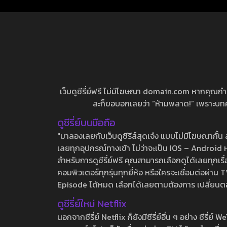
เว็บดูซีรี่ย์ฟรี ไม่มีโฆษณา domain.com หากคุณกำลัง
ละก็ขอบอกเลยว่า “ห้ามพลาด!” เพราะบทความ
ดูซีรี่ย์บนมือถือ
"มาลองเลยกับเว็บดูซีรีส์สุดเจ๋ง แบบไม่มีโฆษณากั
เลยทุกอุปกรณ์ทางเข้า ไม่ว่าจะเป็น IOS – Android หร
สำหรับการดูซีรี่ย์ฟรี คุณสามารถเลือกดูได้เลยทุกเรื
คอมพิวเตอร์ทุกรุ่นทุกยี่ห้อ หรือใครจะเชื่อมต่อผ
Episode ได้หมด เลือกได้เลยตามต้องการ เปลี่ยนตอนเ
ดูซีรี่ย์ใหม่ Netflix
นอกจากซีรี่ย์ Netflix ก็ยังมีซีรี่ย์อื่น ๆ อย่าง ซ