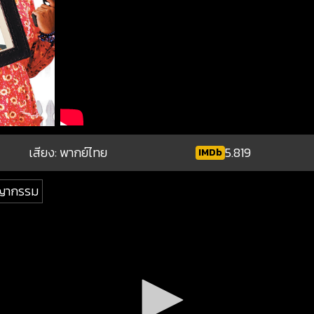
เสียง: พากย์ไทย
5.819
IMDb
ญากรรม