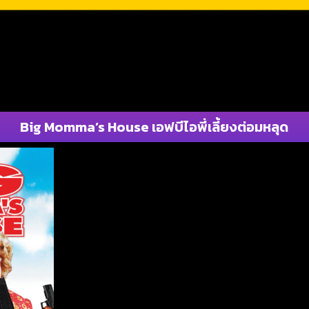
Big Momma’s House เอฟบีไอพี่เลี้ยงต่อมหลุด