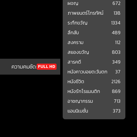
ผจญ
672
ภาพยนตร์โทรทัศน์
138
ระทึกขวัญ
1334
ลึกลับ
489
สงคราม
112
สยองขวัญ
803
สารคดี
349
ความคมชัด:
FULL HD
หนังคาวบอยตะวันตก
37
หนังชีวิต
2126
หนังรักโรแมนติก
869
อาชญากรรม
713
แอนนิเมชั่น
373