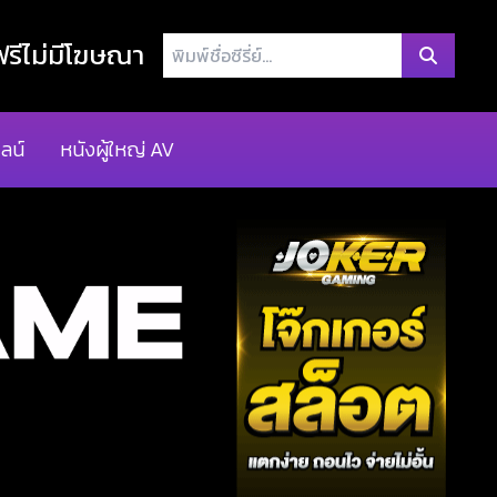
พิมพ์
รีไม่มีโฆษณา
ชื่อ
ซี
รี่
ลน์
หนังผู้ใหญ่ AV
ย์...