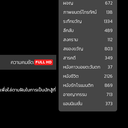
ผจญ
672
ภาพยนตร์โทรทัศน์
138
ระทึกขวัญ
1334
ลึกลับ
489
สงคราม
112
สยองขวัญ
803
สารคดี
349
ความคมชัด:
FULL HD
หนังคาวบอยตะวันตก
37
หนังชีวิต
2126
หนังรักโรแมนติก
869
ื่อไล่ตามฝันในการเป็นนักสู้ที่
อาชญากรรม
713
แอนนิเมชั่น
373