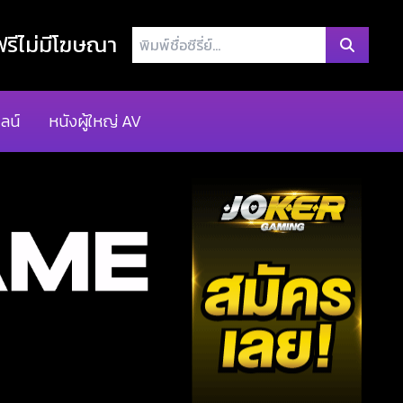
พิมพ์
รีไม่มีโฆษณา
ชื่อ
ซี
รี่
ลน์
หนังผู้ใหญ่ AV
ย์...