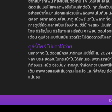
จากสมาร์ทโฟน ก็ยังเชื่อมต่อผ่าน TV ได้เลยไหลลื่น ห
ต้องเสียเงินให้แพลตฟอร์มไหนอีกต่อไป ทุกเรื่องเว็บนี้จ
อย่ารอช้าที่จะมาเลือกแหล่งรชนี้เพลิดเพลินไปกับหนังให
ตลอด อยากลองเปลี่ยนมาดูหนังฟรี เราไม่พลาดที่จะแนะน
การดูซีรี่ย์จะกลายเป็นเรื่องง่าย.. ซีรี่ย์ Netflix เป็
ไทย ซีรีส์ญี่ปุ่น ซีรีส์เกาหลี หรืออื่น ๆ เพียบ ตอ
เดือน ดูแล้วระบบทันสมัย รวดเร็ว ไม่ต้องดาวน์โหลด
ดูซีรี่ย์ฟรี ไม่มีค่าใช้จ่าย
นอกจากจะไม่ต้องสมัครสมาชิกและมีซีรี่ย์ใหม่ 2024 จุกๆ
ฯลฯ ประหยัดเงินในกระเป๋าไปได้อีกเยอะ เพราะเราเข้าใจ
ก็ต้องประหยัด จริงมั้ย? หากคุณกำลังคิดว่า ของฟรีใน
เต็ม ภาพสวยแสงสีเสียงกระหึ่มสะใจ และที่สำคัญ ถึงจ
แน่นอน
©