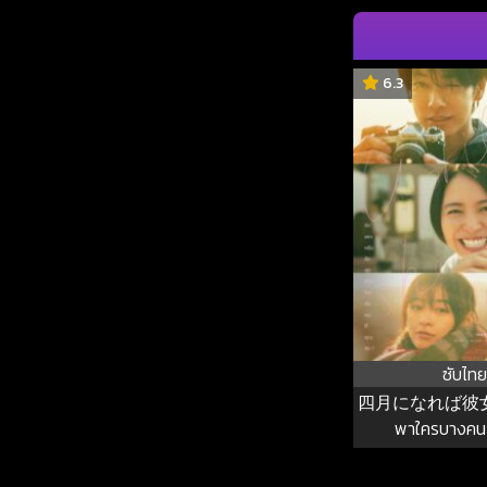
6.3
ซับไทย
四月になれば彼女は
พาใครบางคน