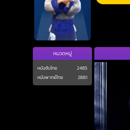
หมวดหมู่
หนังซับไทย
2485
หนังพากย์ไทย
2881