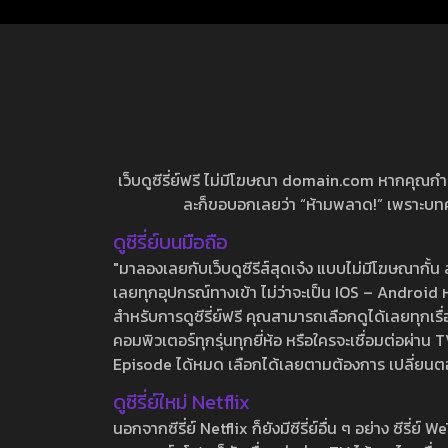
เว็บดูซีรี่ย์ฟรี ไม่มีโฆษณา domain.com หากคุณกำลัง
ละก็ขอบอกเลยว่า “ห้ามพลาด!” เพราะบทความ
ดูซีรี่ย์บนมือถือ
"มาลองเลยกับเว็บดูซีรีส์สุดเจ๋ง แบบไม่มีโฆษณากั
เลยทุกอุปกรณ์ทางเข้า ไม่ว่าจะเป็น IOS – Android หร
สำหรับการดูซีรี่ย์ฟรี คุณสามารถเลือกดูได้เลยทุกเรื
คอมพิวเตอร์ทุกรุ่นทุกยี่ห้อ หรือใครจะเชื่อมต่อผ
Episode ได้หมด เลือกได้เลยตามต้องการ เปลี่ยนตอนเ
ดูซีรี่ย์ใหม่ Netflix
นอกจากซีรี่ย์ Netflix ก็ยังมีซีรี่ย์อื่น ๆ อย่าง ซ