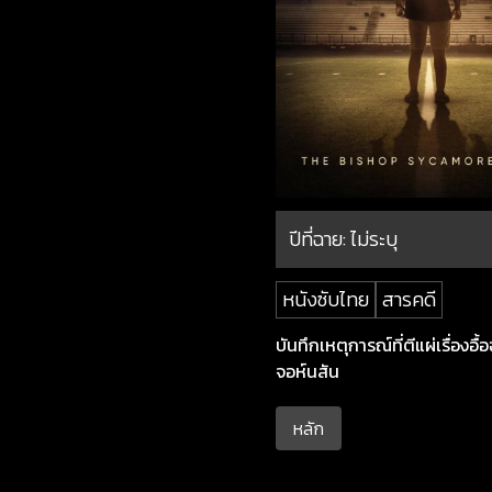
ปีที่ฉาย:
ไม่ระบุ
หนังซับไทย
สารคดี
บันทึกเหตุการณ์ที่ตีแผ่เรื่อ
จอห์นสัน
หลัก