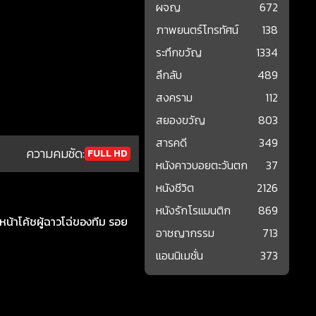
ผจญ
672
ภาพยนตร์โทรทัศน์
138
ระทึกขวัญ
1334
ลึกลับ
489
สงคราม
112
สยองขวัญ
803
สารคดี
349
ความคมชัด:
FULL HD
หนังคาวบอยตะวันตก
37
หนังชีวิต
2126
หนังรักโรแมนติก
869
หน้าโค้ชผู้ฉาวโฉ่ของทีม รอย
อาชญากรรม
713
แอนนิเมชั่น
373