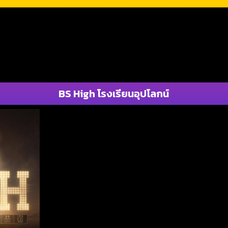
BS High โรงเรียนอุปโลกน์