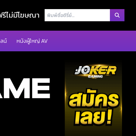
พิมพ์
รีไม่มีโฆษณา
ชื่อ
ซี
รี่
ลน์
หนังผู้ใหญ่ AV
ย์...