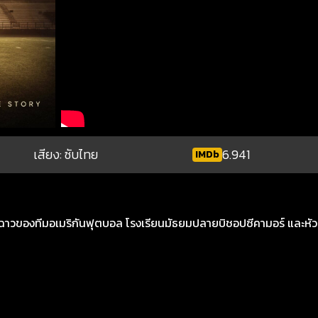
เสียง: ซับไทย
6.941
IMDb
งอื้อฉาวของทีมอเมริกันฟุตบอล โรงเรียนมัธยมปลายบิชอปซีคามอร์ และหัว