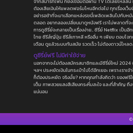
จากสมาร์ทโฟน ก็ยังเชื่อมต่อผ่าน TV ได้เลยไหลลื่น ห
ต้องเสียเงินให้แพลตฟอร์มไหนอีกต่อไป ทุกเรื่องเว็บนี้จ
อย่ารอช้าที่จะมาเลือกแหล่งรชนี้เพลิดเพลินไปกับหนังให
ตลอด อยากลองเปลี่ยนมาดูหนังฟรี เราไม่พลาดที่จะแนะน
การดูซีรี่ย์จะกลายเป็นเรื่องง่าย.. ซีรี่ย์ Netflix เป็
ไทย ซีรีส์ญี่ปุ่น ซีรีส์เกาหลี หรืออื่น ๆ เพียบ ตอ
เดือน ดูแล้วระบบทันสมัย รวดเร็ว ไม่ต้องดาวน์โหลด
ดูซีรี่ย์ฟรี ไม่มีค่าใช้จ่าย
นอกจากจะไม่ต้องสมัครสมาชิกและมีซีรี่ย์ใหม่ 2024 จุกๆ
ฯลฯ ประหยัดเงินในกระเป๋าไปได้อีกเยอะ เพราะเราเข้าใจ
ก็ต้องประหยัด จริงมั้ย? หากคุณกำลังคิดว่า ของฟรีใน
เต็ม ภาพสวยแสงสีเสียงกระหึ่มสะใจ และที่สำคัญ ถึงจ
แน่นอน
©