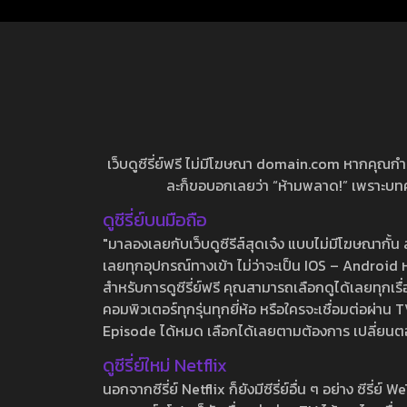
เว็บดูซีรี่ย์ฟรี ไม่มีโฆษณา domain.com หากคุณกำลัง
ละก็ขอบอกเลยว่า “ห้ามพลาด!” เพราะบทความ
ดูซีรี่ย์บนมือถือ
"มาลองเลยกับเว็บดูซีรีส์สุดเจ๋ง แบบไม่มีโฆษณากั
เลยทุกอุปกรณ์ทางเข้า ไม่ว่าจะเป็น IOS – Android หร
สำหรับการดูซีรี่ย์ฟรี คุณสามารถเลือกดูได้เลยทุกเรื
คอมพิวเตอร์ทุกรุ่นทุกยี่ห้อ หรือใครจะเชื่อมต่อผ
Episode ได้หมด เลือกได้เลยตามต้องการ เปลี่ยนตอนเ
ดูซีรี่ย์ใหม่ Netflix
นอกจากซีรี่ย์ Netflix ก็ยังมีซีรี่ย์อื่น ๆ อย่าง ซ