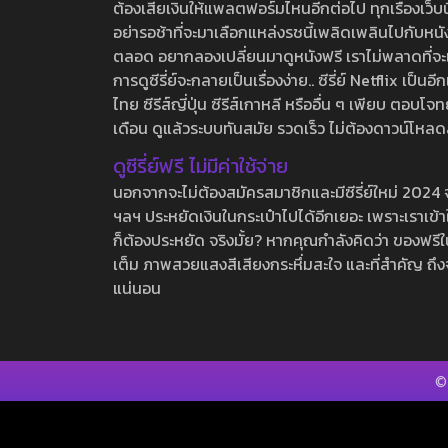
ต้องเสียเงินให้แพลตฟอร์มไหนอีกต่อไป ทุกเรื่องเว็บนี้จ
อย่ารอช้าที่จะมาเลือกแหล่งรชนี้เพลิดเพลินไปกับหนังให
ตลอด อยากลองเปลี่ยนมาดูหนังฟรี เราไม่พลาดที่จะแนะน
การดูซีรี่ย์จะกลายเป็นเรื่องง่าย.. ซีรี่ย์ Netflix เป็
ไทย ซีรีส์ญี่ปุ่น ซีรีส์เกาหลี หรืออื่น ๆ เพียบ ตอ
เดือน ดูแล้วระบบทันสมัย รวดเร็ว ไม่ต้องดาวน์โหลด
ดูซีรี่ย์ฟรี ไม่มีค่าใช้จ่าย
นอกจากจะไม่ต้องสมัครสมาชิกและมีซีรี่ย์ใหม่ 2024 จุกๆ
ฯลฯ ประหยัดเงินในกระเป๋าไปได้อีกเยอะ เพราะเราเข้าใจ
ก็ต้องประหยัด จริงมั้ย? หากคุณกำลังคิดว่า ของฟรีใน
เต็ม ภาพสวยแสงสีเสียงกระหึ่มสะใจ และที่สำคัญ ถึงจ
แน่นอน
©