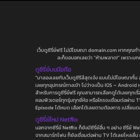
เว็บดูซีรี่ย์ฟรี ไม่มีโฆษณา domain.com หากคุณกำลัง
ละก็ขอบอกเลยว่า “ห้ามพลาด!” เพราะบทความ
ดูซีรี่ย์บนมือถือ
"มาลองเลยกับเว็บดูซีรีส์สุดเจ๋ง แบบไม่มีโฆษณากั
เลยทุกอุปกรณ์ทางเข้า ไม่ว่าจะเป็น IOS – Android หร
สำหรับการดูซีรี่ย์ฟรี คุณสามารถเลือกดูได้เลยทุกเรื
คอมพิวเตอร์ทุกรุ่นทุกยี่ห้อ หรือใครจะเชื่อมต่อผ
Episode ได้หมด เลือกได้เลยตามต้องการ เปลี่ยนตอนเ
ดูซีรี่ย์ใหม่ Netflix
นอกจากซีรี่ย์ Netflix ก็ยังมีซีรี่ย์อื่น ๆ อย่าง ซ
จากสมาร์ทโฟน ก็ยังเชื่อมต่อผ่าน TV ได้เลยไหลลื่น ห