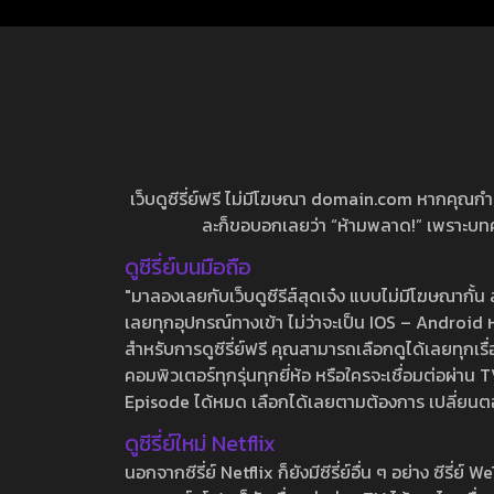
เว็บดูซีรี่ย์ฟรี ไม่มีโฆษณา domain.com หากคุณกำลัง
ละก็ขอบอกเลยว่า “ห้ามพลาด!” เพราะบทความ
ดูซีรี่ย์บนมือถือ
"มาลองเลยกับเว็บดูซีรีส์สุดเจ๋ง แบบไม่มีโฆษณากั
เลยทุกอุปกรณ์ทางเข้า ไม่ว่าจะเป็น IOS – Android หร
สำหรับการดูซีรี่ย์ฟรี คุณสามารถเลือกดูได้เลยทุกเรื
คอมพิวเตอร์ทุกรุ่นทุกยี่ห้อ หรือใครจะเชื่อมต่อผ
Episode ได้หมด เลือกได้เลยตามต้องการ เปลี่ยนตอนเ
ดูซีรี่ย์ใหม่ Netflix
นอกจากซีรี่ย์ Netflix ก็ยังมีซีรี่ย์อื่น ๆ อย่าง ซ