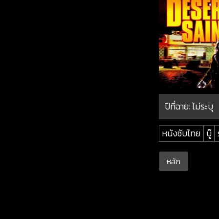
ปีที่ฉาย:
ไม่ระบุ
หนังซับไทย
บู๊
หลัก