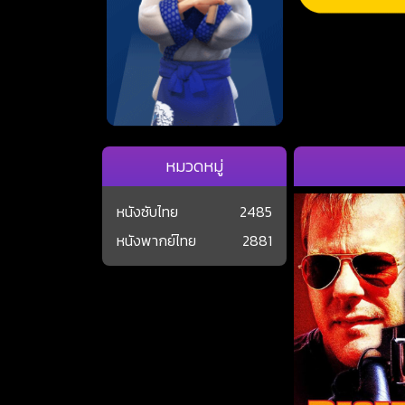
หมวดหมู่
หนังซับไทย
2485
หนังพากย์ไทย
2881