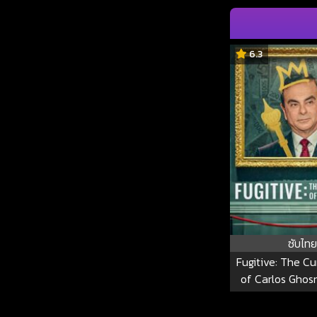
6.3
ซับไทย
Fugitive: The C
of Carlos Ghosn
The Curious Cas
Ghos