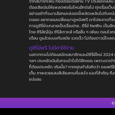
จากสมาร์ทโฟน ก็ยังเชื่อมต่อผ่าน TV ได้เลยไหลลื่น ห
ต้องเสียเงินให้แพลตฟอร์มไหนอีกต่อไป ทุกเรื่องเว็บนี้จ
อย่ารอช้าที่จะมาเลือกแหล่งรชนี้เพลิดเพลินไปกับหนังให
ตลอด อยากลองเปลี่ยนมาดูหนังฟรี เราไม่พลาดที่จะแนะน
การดูซีรี่ย์จะกลายเป็นเรื่องง่าย.. ซีรี่ย์ Netflix เป็
ไทย ซีรีส์ญี่ปุ่น ซีรีส์เกาหลี หรืออื่น ๆ เพียบ ตอ
เดือน ดูแล้วระบบทันสมัย รวดเร็ว ไม่ต้องดาวน์โหลด
ดูซีรี่ย์ฟรี ไม่มีค่าใช้จ่าย
นอกจากจะไม่ต้องสมัครสมาชิกและมีซีรี่ย์ใหม่ 2024 จุกๆ
ฯลฯ ประหยัดเงินในกระเป๋าไปได้อีกเยอะ เพราะเราเข้าใจ
ก็ต้องประหยัด จริงมั้ย? หากคุณกำลังคิดว่า ของฟรีใน
เต็ม ภาพสวยแสงสีเสียงกระหึ่มสะใจ และที่สำคัญ ถึงจ
แน่นอน
©