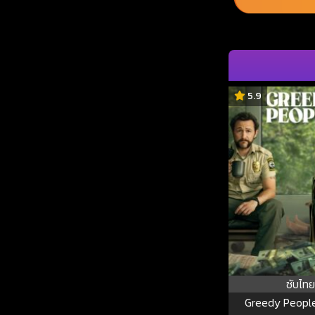
5.9
ซับไทย
Greedy Peopl