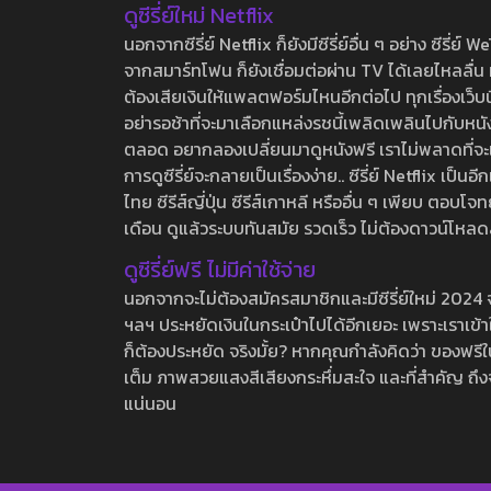
ดูซีรี่ย์ใหม่ Netflix
นอกจากซีรี่ย์ Netflix ก็ยังมีซีรี่ย์อื่น ๆ อย่าง ซ
จากสมาร์ทโฟน ก็ยังเชื่อมต่อผ่าน TV ได้เลยไหลลื่น ห
ต้องเสียเงินให้แพลตฟอร์มไหนอีกต่อไป ทุกเรื่องเว็บนี้จ
อย่ารอช้าที่จะมาเลือกแหล่งรชนี้เพลิดเพลินไปกับหนังให
ตลอด อยากลองเปลี่ยนมาดูหนังฟรี เราไม่พลาดที่จะแนะน
การดูซีรี่ย์จะกลายเป็นเรื่องง่าย.. ซีรี่ย์ Netflix เป็
ไทย ซีรีส์ญี่ปุ่น ซีรีส์เกาหลี หรืออื่น ๆ เพียบ ตอ
เดือน ดูแล้วระบบทันสมัย รวดเร็ว ไม่ต้องดาวน์โหลด
ดูซีรี่ย์ฟรี ไม่มีค่าใช้จ่าย
นอกจากจะไม่ต้องสมัครสมาชิกและมีซีรี่ย์ใหม่ 2024 จุกๆ
ฯลฯ ประหยัดเงินในกระเป๋าไปได้อีกเยอะ เพราะเราเข้าใจ
ก็ต้องประหยัด จริงมั้ย? หากคุณกำลังคิดว่า ของฟรีใน
เต็ม ภาพสวยแสงสีเสียงกระหึ่มสะใจ และที่สำคัญ ถึงจ
แน่นอน