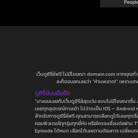
Peopl
เว็บดูซีรี่ย์ฟรี ไม่มีโฆษณา domain.com หากคุณกำลัง
ละก็ขอบอกเลยว่า “ห้ามพลาด!” เพราะบทความ
ดูซีรี่ย์บนมือถือ
"มาลองเลยกับเว็บดูซีรีส์สุดเจ๋ง แบบไม่มีโฆษณากั
เลยทุกอุปกรณ์ทางเข้า ไม่ว่าจะเป็น IOS – Android หร
สำหรับการดูซีรี่ย์ฟรี คุณสามารถเลือกดูได้เลยทุกเรื
คอมพิวเตอร์ทุกรุ่นทุกยี่ห้อ หรือใครจะเชื่อมต่อผ
Episode ได้หมด เลือกได้เลยตามต้องการ เปลี่ยนตอนเ