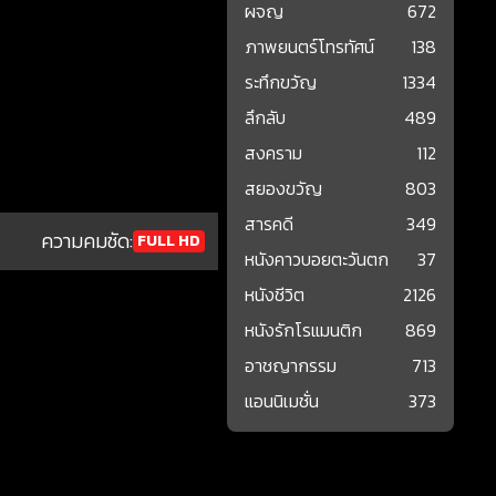
ผจญ
672
ภาพยนตร์โทรทัศน์
138
ระทึกขวัญ
1334
ลึกลับ
489
สงคราม
112
สยองขวัญ
803
สารคดี
349
ความคมชัด:
FULL HD
หนังคาวบอยตะวันตก
37
หนังชีวิต
2126
หนังรักโรแมนติก
869
อาชญากรรม
713
แอนนิเมชั่น
373