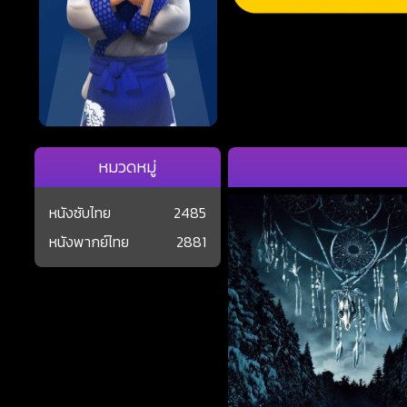
หมวดหมู่
หนังซับไทย
2485
หนังพากย์ไทย
2881