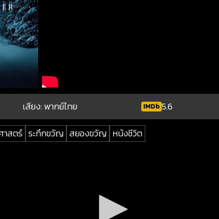
เสียง: พากย์ไทย
5.6
IMDb
ศาสตร์
ระทึกขวัญ
สยองขวัญ
หนังชีวิต