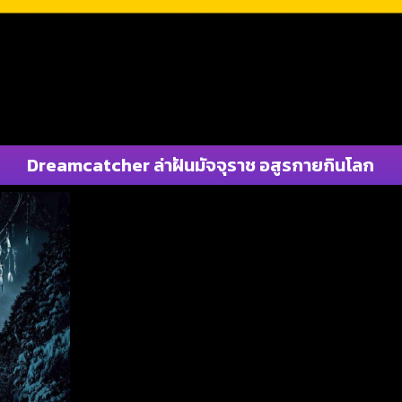
Dreamcatcher ล่าฝันมัจจุราช อสูรกายกินโลก