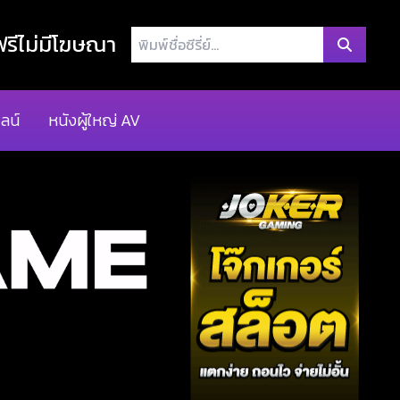
พิมพ์
รีไม่มีโฆษณา
ชื่อ
ซี
รี่
ลน์
หนังผู้ใหญ่ AV
ย์...