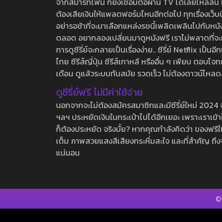
จากสมาร์ทโฟน ก็ยังเชื่อมต่อผ่าน TV ได้เลยไหลลื่น ห
ต้องเสียเงินให้แพลตฟอร์มไหนอีกต่อไป ทุกเรื่องเว็บนี้จ
อย่ารอช้าที่จะมาเลือกแหล่งรชนี้เพลิดเพลินไปกับหนังให
ตลอด อยากลองเปลี่ยนมาดูหนังฟรี เราไม่พลาดที่จะแนะน
การดูซีรี่ย์จะกลายเป็นเรื่องง่าย.. ซีรี่ย์ Netflix เป็
ไทย ซีรีส์ญี่ปุ่น ซีรีส์เกาหลี หรืออื่น ๆ เพียบ ตอ
เดือน ดูแล้วระบบทันสมัย รวดเร็ว ไม่ต้องดาวน์โหลด
ดูซีรี่ย์ฟรี ไม่มีค่าใช้จ่าย
นอกจากจะไม่ต้องสมัครสมาชิกและมีซีรี่ย์ใหม่ 2024 จุกๆ
ฯลฯ ประหยัดเงินในกระเป๋าไปได้อีกเยอะ เพราะเราเข้าใจ
ก็ต้องประหยัด จริงมั้ย? หากคุณกำลังคิดว่า ของฟรีใน
เต็ม ภาพสวยแสงสีเสียงกระหึ่มสะใจ และที่สำคัญ ถึงจ
แน่นอน
©