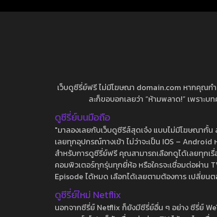
เว็บดูซีรี่ย์ฟรี ไม่มีโฆษณา domain.com หากคุณกำลัง
ละก็ขอบอกเลยว่า “ห้ามพลาด!” เพราะบทความ
ดูซีรี่ย์บนมือถือ
"มาลองเลยกับเว็บดูซีรีส์สุดเจ๋ง แบบไม่มีโฆษณากั
เลยทุกอุปกรณ์ทางเข้า ไม่ว่าจะเป็น IOS – Android หร
สำหรับการดูซีรี่ย์ฟรี คุณสามารถเลือกดูได้เลยทุกเรื
คอมพิวเตอร์ทุกรุ่นทุกยี่ห้อ หรือใครจะเชื่อมต่อผ
Episode ได้หมด เลือกได้เลยตามต้องการ เปลี่ยนตอนเ
ดูซีรี่ย์ใหม่ Netflix
นอกจากซีรี่ย์ Netflix ก็ยังมีซีรี่ย์อื่น ๆ อย่าง ซ