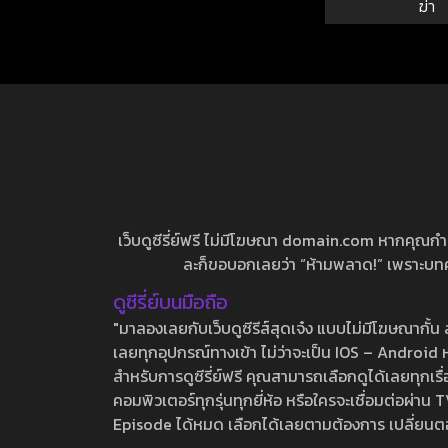
ฆ่า
เว็บดูซีรี่ย์ฟรี ไม่มีโฆษณา domain.com หากคุณกำลัง
ละก็ขอบอกเลยว่า “ห้ามพลาด!” เพราะบทความ
ดูซีรี่ย์บนมือถือ
"มาลองเลยกับเว็บดูซีรีส์สุดเจ๋ง แบบไม่มีโฆษณากั
เลยทุกอุปกรณ์ทางเข้า ไม่ว่าจะเป็น IOS – Android หร
สำหรับการดูซีรี่ย์ฟรี คุณสามารถเลือกดูได้เลยทุกเรื
คอมพิวเตอร์ทุกรุ่นทุกยี่ห้อ หรือใครจะเชื่อมต่อผ
Episode ได้หมด เลือกได้เลยตามต้องการ เปลี่ยนตอนเ