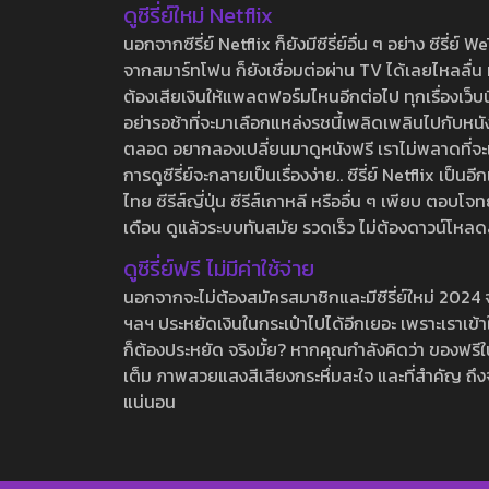
ดูซีรี่ย์ใหม่ Netflix
นอกจากซีรี่ย์ Netflix ก็ยังมีซีรี่ย์อื่น ๆ อย่าง ซ
จากสมาร์ทโฟน ก็ยังเชื่อมต่อผ่าน TV ได้เลยไหลลื่น ห
ต้องเสียเงินให้แพลตฟอร์มไหนอีกต่อไป ทุกเรื่องเว็บนี้จ
อย่ารอช้าที่จะมาเลือกแหล่งรชนี้เพลิดเพลินไปกับหนังให
ตลอด อยากลองเปลี่ยนมาดูหนังฟรี เราไม่พลาดที่จะแนะน
การดูซีรี่ย์จะกลายเป็นเรื่องง่าย.. ซีรี่ย์ Netflix เป็
ไทย ซีรีส์ญี่ปุ่น ซีรีส์เกาหลี หรืออื่น ๆ เพียบ ตอ
เดือน ดูแล้วระบบทันสมัย รวดเร็ว ไม่ต้องดาวน์โหลด
ดูซีรี่ย์ฟรี ไม่มีค่าใช้จ่าย
นอกจากจะไม่ต้องสมัครสมาชิกและมีซีรี่ย์ใหม่ 2024 จุกๆ
ฯลฯ ประหยัดเงินในกระเป๋าไปได้อีกเยอะ เพราะเราเข้าใจ
ก็ต้องประหยัด จริงมั้ย? หากคุณกำลังคิดว่า ของฟรีใน
เต็ม ภาพสวยแสงสีเสียงกระหึ่มสะใจ และที่สำคัญ ถึงจ
แน่นอน