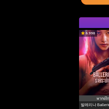
6.998
พากย์ไ
발레리나 Ballerina