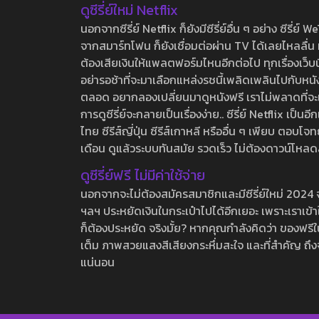
ดูซีรี่ย์ใหม่ Netflix
นอกจากซีรี่ย์ Netflix ก็ยังมีซีรี่ย์อื่น ๆ อย่าง ซ
จากสมาร์ทโฟน ก็ยังเชื่อมต่อผ่าน TV ได้เลยไหลลื่น ห
ต้องเสียเงินให้แพลตฟอร์มไหนอีกต่อไป ทุกเรื่องเว็บนี้จ
อย่ารอช้าที่จะมาเลือกแหล่งรชนี้เพลิดเพลินไปกับหนังให
ตลอด อยากลองเปลี่ยนมาดูหนังฟรี เราไม่พลาดที่จะแนะน
การดูซีรี่ย์จะกลายเป็นเรื่องง่าย.. ซีรี่ย์ Netflix เป็
ไทย ซีรีส์ญี่ปุ่น ซีรีส์เกาหลี หรืออื่น ๆ เพียบ ตอ
เดือน ดูแล้วระบบทันสมัย รวดเร็ว ไม่ต้องดาวน์โหลด
ดูซีรี่ย์ฟรี ไม่มีค่าใช้จ่าย
นอกจากจะไม่ต้องสมัครสมาชิกและมีซีรี่ย์ใหม่ 2024 จุกๆ
ฯลฯ ประหยัดเงินในกระเป๋าไปได้อีกเยอะ เพราะเราเข้าใจ
ก็ต้องประหยัด จริงมั้ย? หากคุณกำลังคิดว่า ของฟรีใน
เต็ม ภาพสวยแสงสีเสียงกระหึ่มสะใจ และที่สำคัญ ถึงจ
แน่นอน