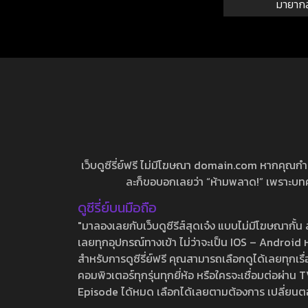
มายาก
เว็บดูซีรี่ย์ฟรี ไม่มีโฆษณา domain.com หากคุณกำลัง
ละก็ขอบอกเลยว่า “ห้ามพลาด!” เพราะบทความ
ดูซีรี่ย์บนมือถือ
"มาลองเลยกับเว็บดูซีรีส์สุดเจ๋ง แบบไม่มีโฆษณากั
เลยทุกอุปกรณ์ทางเข้า ไม่ว่าจะเป็น IOS – Android หร
สำหรับการดูซีรี่ย์ฟรี คุณสามารถเลือกดูได้เลยทุกเรื
คอมพิวเตอร์ทุกรุ่นทุกยี่ห้อ หรือใครจะเชื่อมต่อผ
Episode ได้หมด เลือกได้เลยตามต้องการ เปลี่ยนตอนเ