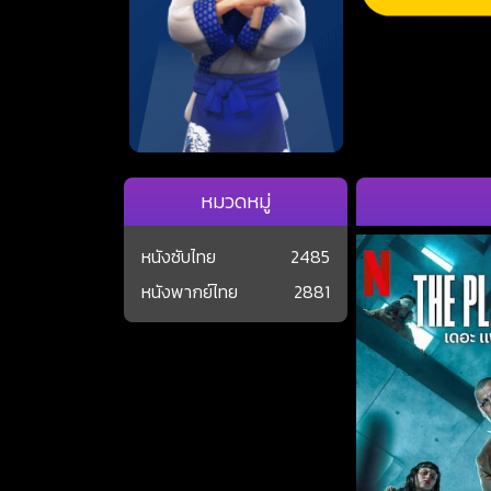
หมวดหมู่
หนังซับไทย
2485
หนังพากย์ไทย
2881