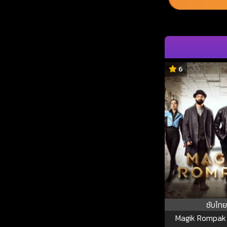
6
ซับไทย
Magik Rompak