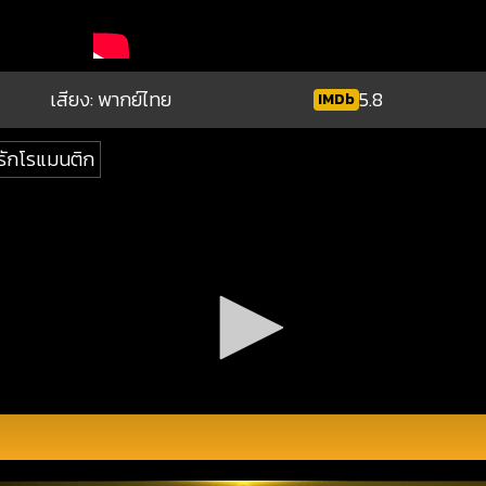
เสียง: พากย์ไทย
5.8
IMDb
รักโรแมนติก