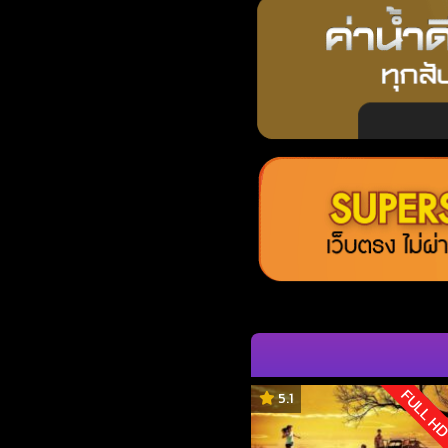
FULL H
5.1