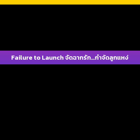
Failure to Launch จัดฉากรัก…กำจัดลูกแหง่