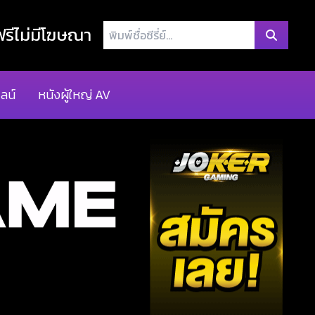
พิมพ์
รีไม่มีโฆษณา
ชื่อ
ซี
รี่
ลน์
หนังผู้ใหญ่ AV
ย์...