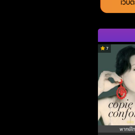
7
พากย์ไ