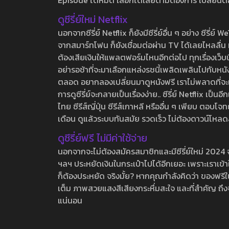
Episode ได้หมด เลือกได้เลยตามต้องการ เปลี่ยนตอนเ
ดูซีรี่ย์ใหม่ Netflix
นอกจากซีรี่ย์ Netflix ก็ยังมีซีรี่ย์อื่น ๆ อย่าง ซ
จากสมาร์ทโฟน ก็ยังเชื่อมต่อผ่าน TV ได้เลยไหลลื่น ห
ต้องเสียเงินให้แพลตฟอร์มไหนอีกต่อไป ทุกเรื่องเว็บนี้จ
อย่ารอช้าที่จะมาเลือกแหล่งรชนี้เพลิดเพลินไปกับหนังให
ตลอด อยากลองเปลี่ยนมาดูหนังฟรี เราไม่พลาดที่จะแนะน
การดูซีรี่ย์จะกลายเป็นเรื่องง่าย.. ซีรี่ย์ Netflix เป็
ไทย ซีรีส์ญี่ปุ่น ซีรีส์เกาหลี หรืออื่น ๆ เพียบ ตอ
เดือน ดูแล้วระบบทันสมัย รวดเร็ว ไม่ต้องดาวน์โหลด
ดูซีรี่ย์ฟรี ไม่มีค่าใช้จ่าย
นอกจากจะไม่ต้องสมัครสมาชิกและมีซีรี่ย์ใหม่ 2024 จุกๆ
ฯลฯ ประหยัดเงินในกระเป๋าไปได้อีกเยอะ เพราะเราเข้าใจ
ก็ต้องประหยัด จริงมั้ย? หากคุณกำลังคิดว่า ของฟรีใน
เต็ม ภาพสวยแสงสีเสียงกระหึ่มสะใจ และที่สำคัญ ถึงจ
แน่นอน