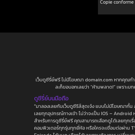
Copie conforme เล
เว็บดูซีรี่ย์ฟรี ไม่มีโฆษณา domain.com หากคุณกำลัง
ละก็ขอบอกเลยว่า “ห้ามพลาด!” เพราะบทความ
ดูซีรี่ย์บนมือถือ
"มาลองเลยกับเว็บดูซีรีส์สุดเจ๋ง แบบไม่มีโฆษณากั
เลยทุกอุปกรณ์ทางเข้า ไม่ว่าจะเป็น IOS – Android หร
สำหรับการดูซีรี่ย์ฟรี คุณสามารถเลือกดูได้เลยทุกเรื
คอมพิวเตอร์ทุกรุ่นทุกยี่ห้อ หรือใครจะเชื่อมต่อผ