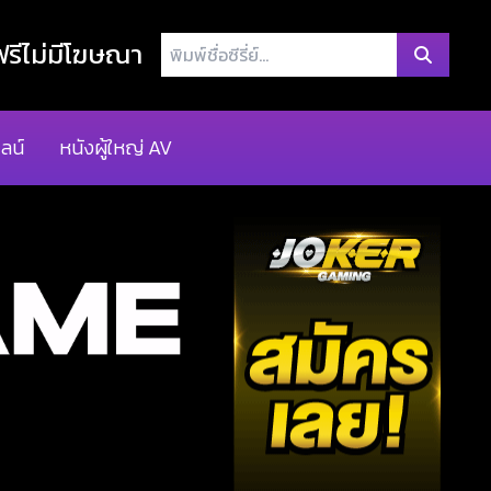
พิมพ์
รีไม่มีโฆษณา
ชื่อ
ซี
รี่
ลน์
หนังผู้ใหญ่ AV
ย์...