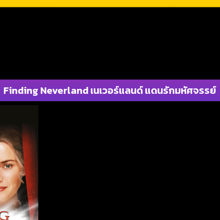
Finding Neverland เนเวอร์แลนด์ แดนรักมหัศจรรย์