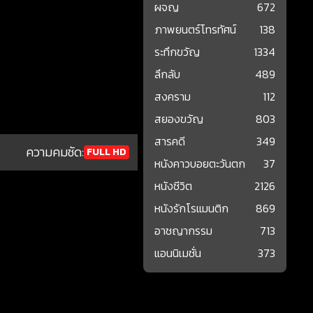
ผจญ
672
ภาพยนตร์โทรทัศน์
138
ระทึกขวัญ
1334
ลึกลับ
489
สงคราม
112
สยองขวัญ
803
สารคดี
349
ความคมชัด:
FULL HD
หนังคาวบอยตะวันตก
37
หนังชีวิต
2126
หนังรักโรแมนติก
869
อาชญากรรม
713
แอนนิเมชั่น
373