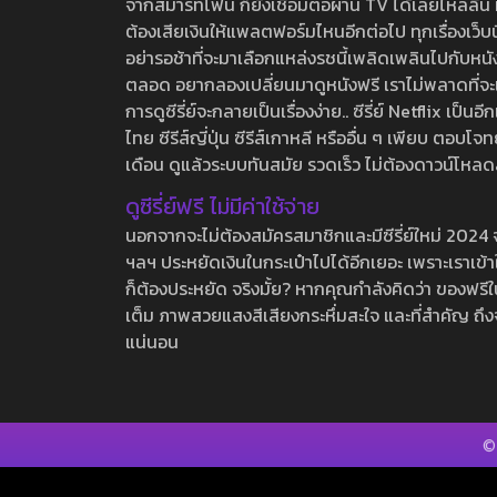
จากสมาร์ทโฟน ก็ยังเชื่อมต่อผ่าน TV ได้เลยไหลลื่น ห
ต้องเสียเงินให้แพลตฟอร์มไหนอีกต่อไป ทุกเรื่องเว็บนี้จ
อย่ารอช้าที่จะมาเลือกแหล่งรชนี้เพลิดเพลินไปกับหนังให
ตลอด อยากลองเปลี่ยนมาดูหนังฟรี เราไม่พลาดที่จะแนะน
การดูซีรี่ย์จะกลายเป็นเรื่องง่าย.. ซีรี่ย์ Netflix เป็
ไทย ซีรีส์ญี่ปุ่น ซีรีส์เกาหลี หรืออื่น ๆ เพียบ ตอ
เดือน ดูแล้วระบบทันสมัย รวดเร็ว ไม่ต้องดาวน์โหลด
ดูซีรี่ย์ฟรี ไม่มีค่าใช้จ่าย
นอกจากจะไม่ต้องสมัครสมาชิกและมีซีรี่ย์ใหม่ 2024 จุกๆ
ฯลฯ ประหยัดเงินในกระเป๋าไปได้อีกเยอะ เพราะเราเข้าใจ
ก็ต้องประหยัด จริงมั้ย? หากคุณกำลังคิดว่า ของฟรีใน
เต็ม ภาพสวยแสงสีเสียงกระหึ่มสะใจ และที่สำคัญ ถึงจ
แน่นอน
©