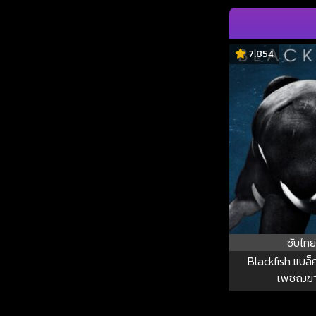
7.854
ซับไทย
Blackfish แบล
เพชฌฆ