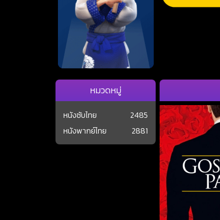
หมวดหมู่
หนังซับไทย
2485
หนังพากย์ไทย
2881