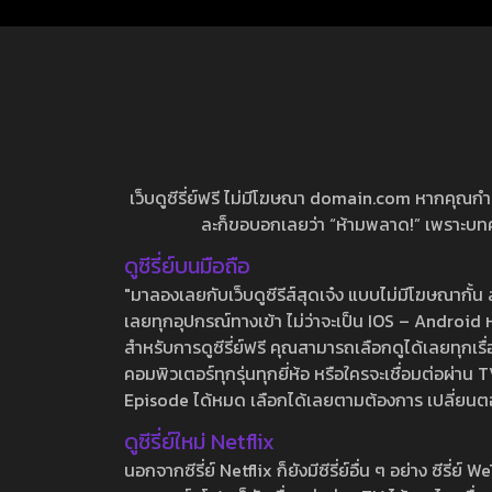
เว็บดูซีรี่ย์ฟรี ไม่มีโฆษณา domain.com หากคุณกำลัง
ละก็ขอบอกเลยว่า “ห้ามพลาด!” เพราะบทความ
ดูซีรี่ย์บนมือถือ
"มาลองเลยกับเว็บดูซีรีส์สุดเจ๋ง แบบไม่มีโฆษณากั
เลยทุกอุปกรณ์ทางเข้า ไม่ว่าจะเป็น IOS – Android หร
สำหรับการดูซีรี่ย์ฟรี คุณสามารถเลือกดูได้เลยทุกเรื
คอมพิวเตอร์ทุกรุ่นทุกยี่ห้อ หรือใครจะเชื่อมต่อผ
Episode ได้หมด เลือกได้เลยตามต้องการ เปลี่ยนตอนเ
ดูซีรี่ย์ใหม่ Netflix
นอกจากซีรี่ย์ Netflix ก็ยังมีซีรี่ย์อื่น ๆ อย่าง ซ