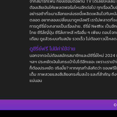
จากสมาร์ทโฟน ก็ยังเชื่อมต่อผ่าน TV ได้เลยไหลลื่น ห
ต้องเสียเงินให้แพลตฟอร์มไหนอีกต่อไป ทุกเรื่องเว็บนี้จ
อย่ารอช้าที่จะมาเลือกแหล่งรชนี้เพลิดเพลินไปกับหนังให
ตลอด อยากลองเปลี่ยนมาดูหนังฟรี เราไม่พลาดที่จะแนะน
การดูซีรี่ย์จะกลายเป็นเรื่องง่าย.. ซีรี่ย์ Netflix เป็
ไทย ซีรีส์ญี่ปุ่น ซีรีส์เกาหลี หรืออื่น ๆ เพียบ ตอ
เดือน ดูแล้วระบบทันสมัย รวดเร็ว ไม่ต้องดาวน์โหลด
ดูซีรี่ย์ฟรี ไม่มีค่าใช้จ่าย
นอกจากจะไม่ต้องสมัครสมาชิกและมีซีรี่ย์ใหม่ 2024 จุกๆ
ฯลฯ ประหยัดเงินในกระเป๋าไปได้อีกเยอะ เพราะเราเข้าใจ
ก็ต้องประหยัด จริงมั้ย? หากคุณกำลังคิดว่า ของฟรีใน
เต็ม ภาพสวยแสงสีเสียงกระหึ่มสะใจ และที่สำคัญ ถึงจ
แน่นอน
©