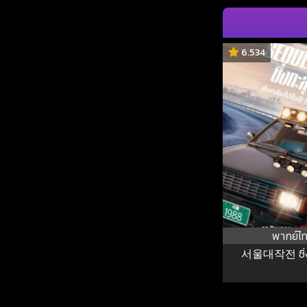
6.534
พากย์ไ
서울대작전 ซิ่ง