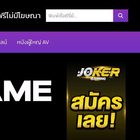
พิมพ์
รีไม่มีโฆษณา
ชื่อ
ซี
รี่
ลน์
หนังผู้ใหญ่ AV
ย์...