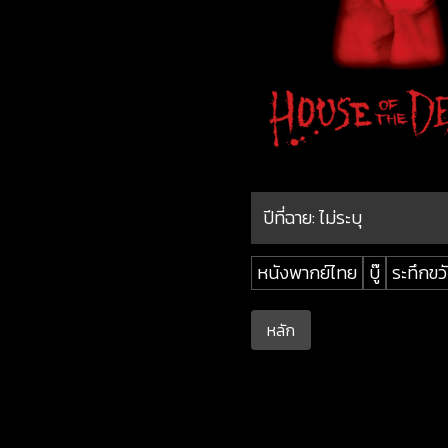
ปีที่ฉาย:
ไม่ระบุ
หนังพากย์ไทย
บู๊
ระทึกขว
หลัก