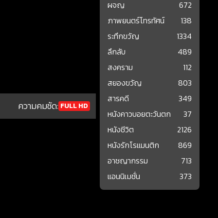
ผจญ
672
ภาพยนตร์โทรทัศน์
138
ระทึกขวัญ
1334
ลึกลับ
489
สงคราม
112
สยองขวัญ
803
สารคดี
349
ความคมชัด:
FULL HD
หนังคาวบอยตะวันตก
37
หนังชีวิต
2126
หนังรักโรแมนติก
869
อาชญากรรม
713
แอนนิเมชั่น
373