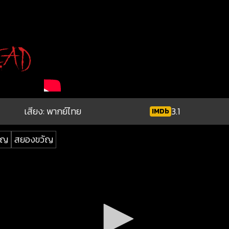
เสียง: พากย์ไทย
3.1
IMDb
ัญ
สยองขวัญ