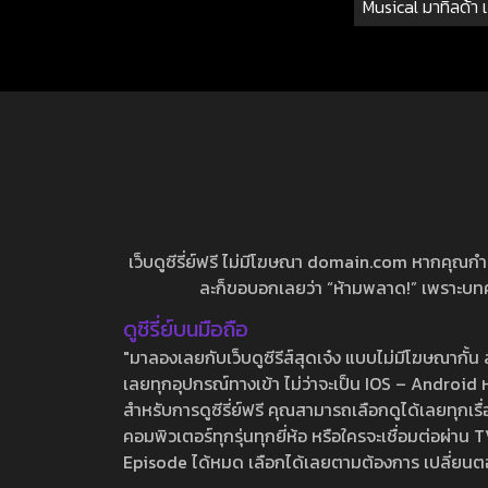
Musical มาทิลด้า เ
เว็บดูซีรี่ย์ฟรี ไม่มีโฆษณา domain.com หากคุณกำลัง
ละก็ขอบอกเลยว่า “ห้ามพลาด!” เพราะบทความ
ดูซีรี่ย์บนมือถือ
"มาลองเลยกับเว็บดูซีรีส์สุดเจ๋ง แบบไม่มีโฆษณากั
เลยทุกอุปกรณ์ทางเข้า ไม่ว่าจะเป็น IOS – Android หร
สำหรับการดูซีรี่ย์ฟรี คุณสามารถเลือกดูได้เลยทุกเรื
คอมพิวเตอร์ทุกรุ่นทุกยี่ห้อ หรือใครจะเชื่อมต่อผ
Episode ได้หมด เลือกได้เลยตามต้องการ เปลี่ยนตอนเ