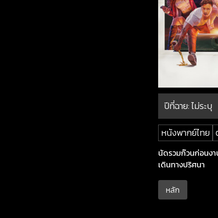
ปีที่ฉาย:
ไม่ระบุ
หนังพากย์ไทย
นัดรวมก๊วนก่อนงาน
เดินทางปริศนา
หลัก