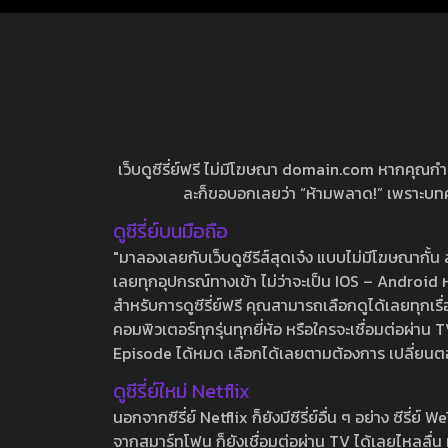
เว็บดูซีรี่ย์ฟรี ไม่มีโฆษณา domain.com หากคุณกำลัง
ละก็ขอบอกเลยว่า “ห้ามพลาด!” เพราะบทความ
ดูซีรี่ย์บนมือถือ
"มาลองเลยกับเว็บดูซีรีส์สุดเจ๋ง แบบไม่มีโฆษณากั
เลยทุกอุปกรณ์ทางเข้า ไม่ว่าจะเป็น IOS – Android หร
สำหรับการดูซีรี่ย์ฟรี คุณสามารถเลือกดูได้เลยทุกเรื
คอมพิวเตอร์ทุกรุ่นทุกยี่ห้อ หรือใครจะเชื่อมต่อผ
Episode ได้หมด เลือกได้เลยตามต้องการ เปลี่ยนตอนเ
ดูซีรี่ย์ใหม่ Netflix
นอกจากซีรี่ย์ Netflix ก็ยังมีซีรี่ย์อื่น ๆ อย่าง ซ
จากสมาร์ทโฟน ก็ยังเชื่อมต่อผ่าน TV ได้เลยไหลลื่น ห