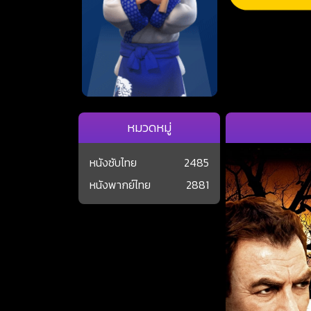
หมวดหมู่
หนังซับไทย
2485
หนังพากย์ไทย
2881