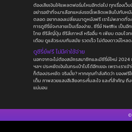
ต้องเสียเงินให้แพลตฟอร์มไหนอีกต่อไป ทุกเรื่องเว็บนี้จ
อย่ารอช้าที่จะมาเลือกแหล่งรชนี้เพลิดเพลินไปกับหนังให
ตลอด อยากลองเปลี่ยนมาดูหนังฟรี เราไม่พลาดที่จะแนะน
การดูซีรี่ย์จะกลายเป็นเรื่องง่าย.. ซีรี่ย์ Netflix เป็
ไทย ซีรีส์ญี่ปุ่น ซีรีส์เกาหลี หรืออื่น ๆ เพียบ ตอ
เดือน ดูแล้วระบบทันสมัย รวดเร็ว ไม่ต้องดาวน์โหลด
ดูซีรี่ย์ฟรี ไม่มีค่าใช้จ่าย
นอกจากจะไม่ต้องสมัครสมาชิกและมีซีรี่ย์ใหม่ 2024 จุกๆ
ฯลฯ ประหยัดเงินในกระเป๋าไปได้อีกเยอะ เพราะเราเข้าใจ
ก็ต้องประหยัด จริงมั้ย? หากคุณกำลังคิดว่า ของฟรีใน
เต็ม ภาพสวยแสงสีเสียงกระหึ่มสะใจ และที่สำคัญ ถึงจ
แน่นอน
©