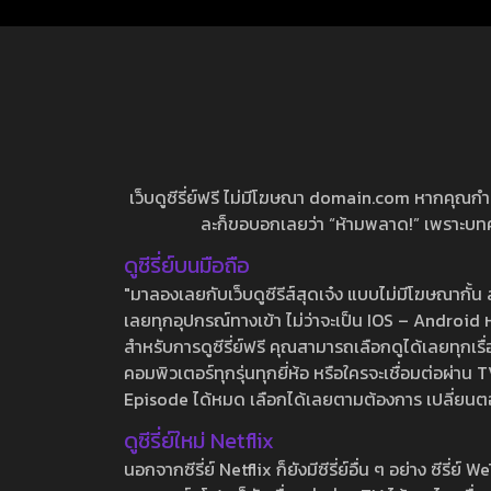
เว็บดูซีรี่ย์ฟรี ไม่มีโฆษณา domain.com หากคุณกำลัง
ละก็ขอบอกเลยว่า “ห้ามพลาด!” เพราะบทความ
ดูซีรี่ย์บนมือถือ
"มาลองเลยกับเว็บดูซีรีส์สุดเจ๋ง แบบไม่มีโฆษณากั
เลยทุกอุปกรณ์ทางเข้า ไม่ว่าจะเป็น IOS – Android หร
สำหรับการดูซีรี่ย์ฟรี คุณสามารถเลือกดูได้เลยทุกเรื
คอมพิวเตอร์ทุกรุ่นทุกยี่ห้อ หรือใครจะเชื่อมต่อผ
Episode ได้หมด เลือกได้เลยตามต้องการ เปลี่ยนตอนเ
ดูซีรี่ย์ใหม่ Netflix
นอกจากซีรี่ย์ Netflix ก็ยังมีซีรี่ย์อื่น ๆ อย่าง ซ