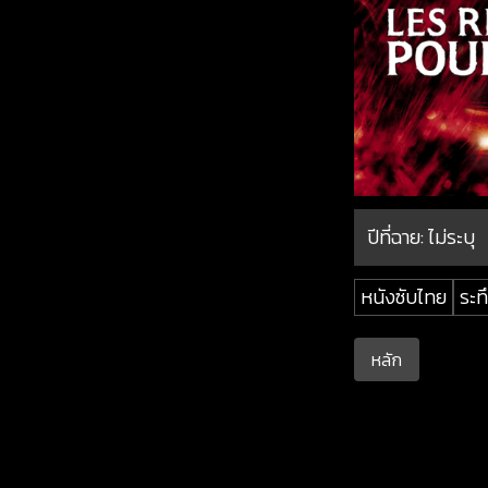
ปีที่ฉาย:
ไม่ระบุ
หนังซับไทย
ระท
หลัก