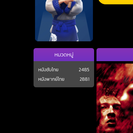
หมวดหมู่
หนังซับไทย
2485
หนังพากย์ไทย
2881