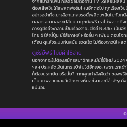
จากสมาร์ทโฟน ก็ยังเชื่อมต่อผ่าน TV ได้เลยไหลลื่น ห
ต้องเสียเงินให้แพลตฟอร์มไหนอีกต่อไป ทุกเรื่องเว็บนี้จ
อย่ารอช้าที่จะมาเลือกแหล่งรชนี้เพลิดเพลินไปกับหนังให
ตลอด อยากลองเปลี่ยนมาดูหนังฟรี เราไม่พลาดที่จะแนะน
การดูซีรี่ย์จะกลายเป็นเรื่องง่าย.. ซีรี่ย์ Netflix เป็
ไทย ซีรีส์ญี่ปุ่น ซีรีส์เกาหลี หรืออื่น ๆ เพียบ ตอ
เดือน ดูแล้วระบบทันสมัย รวดเร็ว ไม่ต้องดาวน์โหลด
ดูซีรี่ย์ฟรี ไม่มีค่าใช้จ่าย
นอกจากจะไม่ต้องสมัครสมาชิกและมีซีรี่ย์ใหม่ 2024 จุกๆ
ฯลฯ ประหยัดเงินในกระเป๋าไปได้อีกเยอะ เพราะเราเข้าใจ
ก็ต้องประหยัด จริงมั้ย? หากคุณกำลังคิดว่า ของฟรีใน
เต็ม ภาพสวยแสงสีเสียงกระหึ่มสะใจ และที่สำคัญ ถึงจ
แน่นอน
©