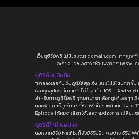
เว็บดูซีรี่ย์ฟรี ไม่มีโฆษณา domain.com หากคุณกำลัง
ละก็ขอบอกเลยว่า “ห้ามพลาด!” เพราะบทความ
ดูซีรี่ย์บนมือถือ
"มาลองเลยกับเว็บดูซีรีส์สุดเจ๋ง แบบไม่มีโฆษณากั
เลยทุกอุปกรณ์ทางเข้า ไม่ว่าจะเป็น IOS – Android หร
สำหรับการดูซีรี่ย์ฟรี คุณสามารถเลือกดูได้เลยทุกเรื
คอมพิวเตอร์ทุกรุ่นทุกยี่ห้อ หรือใครจะเชื่อมต่อผ
Episode ได้หมด เลือกได้เลยตามต้องการ เปลี่ยนตอนเ
ดูซีรี่ย์ใหม่ Netflix
นอกจากซีรี่ย์ Netflix ก็ยังมีซีรี่ย์อื่น ๆ อย่าง ซ