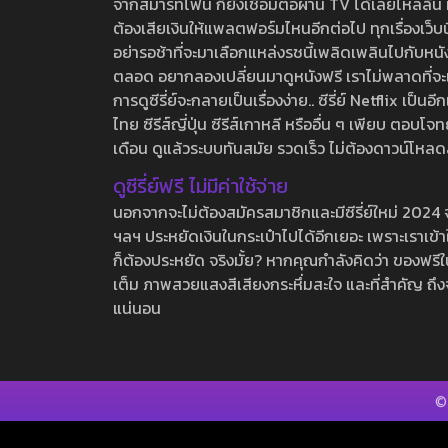
จากสมาร์ทโฟน ก็ยังเชื่อมต่อผ่าน TV ได้เลยไหลลื่น ห
ต้องเสียเงินให้แพลตฟอร์มไหนอีกต่อไป ทุกเรื่องเว็บนี้จ
อย่ารอช้าที่จะมาเลือกแหล่งรชนี้เพลิดเพลินไปกับหนังให
ตลอด อยากลองเปลี่ยนมาดูหนังฟรี เราไม่พลาดที่จะแนะน
การดูซีรี่ย์จะกลายเป็นเรื่องง่าย.. ซีรี่ย์ Netflix เป็
ไทย ซีรีส์ญี่ปุ่น ซีรีส์เกาหลี หรืออื่น ๆ เพียบ ตอ
เดือน ดูแล้วระบบทันสมัย รวดเร็ว ไม่ต้องดาวน์โหลด
ดูซีรี่ย์ฟรี ไม่มีค่าใช้จ่าย
นอกจากจะไม่ต้องสมัครสมาชิกและมีซีรี่ย์ใหม่ 2024 จุกๆ
ฯลฯ ประหยัดเงินในกระเป๋าไปได้อีกเยอะ เพราะเราเข้าใจ
ก็ต้องประหยัด จริงมั้ย? หากคุณกำลังคิดว่า ของฟรีใน
เต็ม ภาพสวยแสงสีเสียงกระหึ่มสะใจ และที่สำคัญ ถึงจ
แน่นอน
©