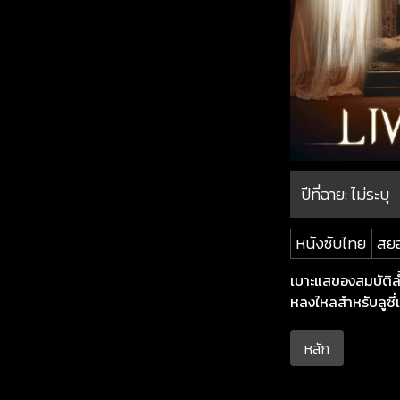
ปีที่ฉาย:
ไม่ระบุ
หนังซับไทย
สย
เบาะแสของสมบัติล้
หลงใหลสำหรับลูซี่แ
หลัก