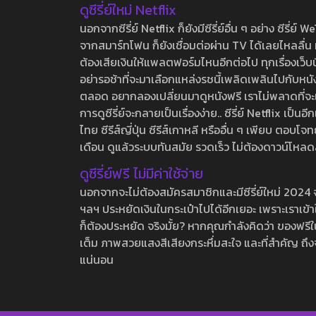
ดูซีรี่ย์ใหม่ Netflix
นอกจากซีรี่ย์ Netflix ก็ยังมีซีรี่ย์อื่น ๆ อย่าง ซ
จากสมาร์ทโฟน ก็ยังเชื่อมต่อผ่าน TV ได้เลยไหลลื่น ห
ต้องเสียเงินให้แพลตฟอร์มไหนอีกต่อไป ทุกเรื่องเว็บนี้จ
อย่ารอช้าที่จะมาเลือกแหล่งรชนี้เพลิดเพลินไปกับหนังให
ตลอด อยากลองเปลี่ยนมาดูหนังฟรี เราไม่พลาดที่จะแนะน
การดูซีรี่ย์จะกลายเป็นเรื่องง่าย.. ซีรี่ย์ Netflix เป็
ไทย ซีรีส์ญี่ปุ่น ซีรีส์เกาหลี หรืออื่น ๆ เพียบ ตอ
เดือน ดูแล้วระบบทันสมัย รวดเร็ว ไม่ต้องดาวน์โหลด
ดูซีรี่ย์ฟรี ไม่มีค่าใช้จ่าย
นอกจากจะไม่ต้องสมัครสมาชิกและมีซีรี่ย์ใหม่ 2024 จุกๆ
ฯลฯ ประหยัดเงินในกระเป๋าไปได้อีกเยอะ เพราะเราเข้าใจ
ก็ต้องประหยัด จริงมั้ย? หากคุณกำลังคิดว่า ของฟรีใน
เต็ม ภาพสวยแสงสีเสียงกระหึ่มสะใจ และที่สำคัญ ถึงจ
แน่นอน