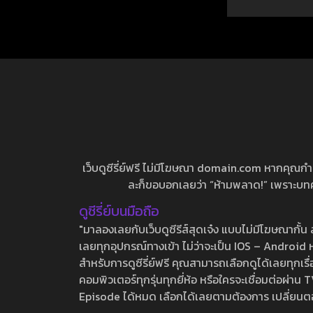
เว็บดูซีรี่ย์ฟรี ไม่มีโฆษณา domain.com หากคุณกำลัง
ละก็ขอบอกเลยว่า “ห้ามพลาด!” เพราะบทความ
ดูซีรี่ย์บนมือถือ
"มาลองเลยกับเว็บดูซีรีส์สุดเจ๋ง แบบไม่มีโฆษณากั
เลยทุกอุปกรณ์ทางเข้า ไม่ว่าจะเป็น IOS – Android หร
สำหรับการดูซีรี่ย์ฟรี คุณสามารถเลือกดูได้เลยทุกเรื
คอมพิวเตอร์ทุกรุ่นทุกยี่ห้อ หรือใครจะเชื่อมต่อผ
Episode ได้หมด เลือกได้เลยตามต้องการ เปลี่ยนตอนเ