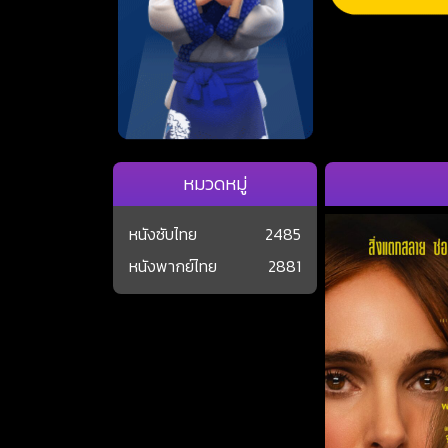
หมวดหมู่
หนังซับไทย
2485
หนังพากย์ไทย
2881