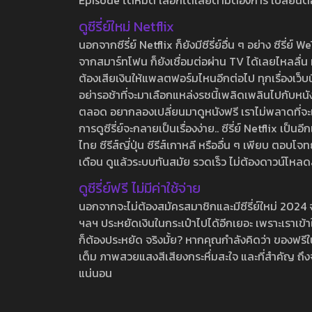
Episode ได้หมด เลือกได้เลยตามต้องการ เปลี่ยนตอนเ
ดูซีรี่ย์ใหม่ Netflix
นอกจากซีรี่ย์ Netflix ก็ยังมีซีรี่ย์อื่น ๆ อย่าง ซ
จากสมาร์ทโฟน ก็ยังเชื่อมต่อผ่าน TV ได้เลยไหลลื่น ห
ต้องเสียเงินให้แพลตฟอร์มไหนอีกต่อไป ทุกเรื่องเว็บนี้จ
อย่ารอช้าที่จะมาเลือกแหล่งรชนี้เพลิดเพลินไปกับหนังให
ตลอด อยากลองเปลี่ยนมาดูหนังฟรี เราไม่พลาดที่จะแนะน
การดูซีรี่ย์จะกลายเป็นเรื่องง่าย.. ซีรี่ย์ Netflix เป็
ไทย ซีรีส์ญี่ปุ่น ซีรีส์เกาหลี หรืออื่น ๆ เพียบ ตอ
เดือน ดูแล้วระบบทันสมัย รวดเร็ว ไม่ต้องดาวน์โหลด
ดูซีรี่ย์ฟรี ไม่มีค่าใช้จ่าย
นอกจากจะไม่ต้องสมัครสมาชิกและมีซีรี่ย์ใหม่ 2024 จุกๆ
ฯลฯ ประหยัดเงินในกระเป๋าไปได้อีกเยอะ เพราะเราเข้าใจ
ก็ต้องประหยัด จริงมั้ย? หากคุณกำลังคิดว่า ของฟรีใน
เต็ม ภาพสวยแสงสีเสียงกระหึ่มสะใจ และที่สำคัญ ถึงจ
แน่นอน