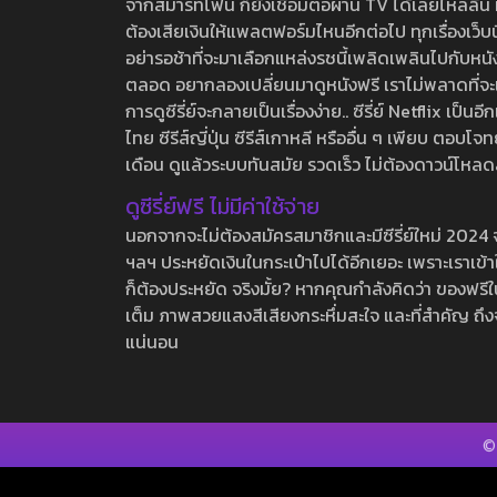
จากสมาร์ทโฟน ก็ยังเชื่อมต่อผ่าน TV ได้เลยไหลลื่น ห
ต้องเสียเงินให้แพลตฟอร์มไหนอีกต่อไป ทุกเรื่องเว็บนี้จ
อย่ารอช้าที่จะมาเลือกแหล่งรชนี้เพลิดเพลินไปกับหนังให
ตลอด อยากลองเปลี่ยนมาดูหนังฟรี เราไม่พลาดที่จะแนะน
การดูซีรี่ย์จะกลายเป็นเรื่องง่าย.. ซีรี่ย์ Netflix เป็
ไทย ซีรีส์ญี่ปุ่น ซีรีส์เกาหลี หรืออื่น ๆ เพียบ ตอ
เดือน ดูแล้วระบบทันสมัย รวดเร็ว ไม่ต้องดาวน์โหลด
ดูซีรี่ย์ฟรี ไม่มีค่าใช้จ่าย
นอกจากจะไม่ต้องสมัครสมาชิกและมีซีรี่ย์ใหม่ 2024 จุกๆ
ฯลฯ ประหยัดเงินในกระเป๋าไปได้อีกเยอะ เพราะเราเข้าใจ
ก็ต้องประหยัด จริงมั้ย? หากคุณกำลังคิดว่า ของฟรีใน
เต็ม ภาพสวยแสงสีเสียงกระหึ่มสะใจ และที่สำคัญ ถึงจ
แน่นอน
©