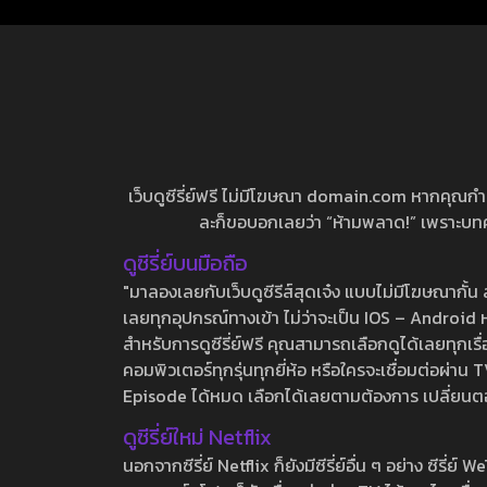
เว็บดูซีรี่ย์ฟรี ไม่มีโฆษณา domain.com หากคุณกำลัง
ละก็ขอบอกเลยว่า “ห้ามพลาด!” เพราะบทความ
ดูซีรี่ย์บนมือถือ
"มาลองเลยกับเว็บดูซีรีส์สุดเจ๋ง แบบไม่มีโฆษณากั
เลยทุกอุปกรณ์ทางเข้า ไม่ว่าจะเป็น IOS – Android หร
สำหรับการดูซีรี่ย์ฟรี คุณสามารถเลือกดูได้เลยทุกเรื
คอมพิวเตอร์ทุกรุ่นทุกยี่ห้อ หรือใครจะเชื่อมต่อผ
Episode ได้หมด เลือกได้เลยตามต้องการ เปลี่ยนตอนเ
ดูซีรี่ย์ใหม่ Netflix
นอกจากซีรี่ย์ Netflix ก็ยังมีซีรี่ย์อื่น ๆ อย่าง ซ