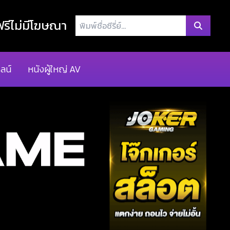
พิมพ์
รีไม่มีโฆษณา
ชื่อ
ซี
รี่
ลน์
หนังผู้ใหญ่ AV
ย์...