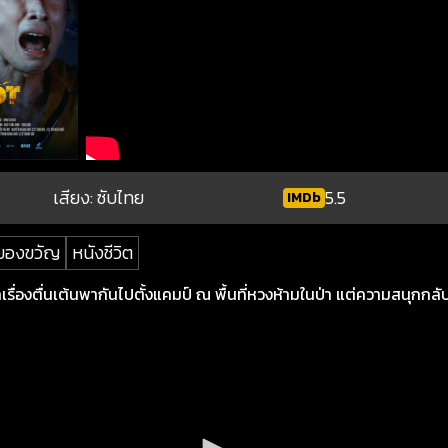
เสียง: ซับไทย
5.5
IMDb
ยองขวัญ
หนังชีวิต
รื่องตื่นเต้นพากันไปตั้งแคมป์ ณ พื้นที่หวงห้ามในป่า แต่ความสนุกกลั