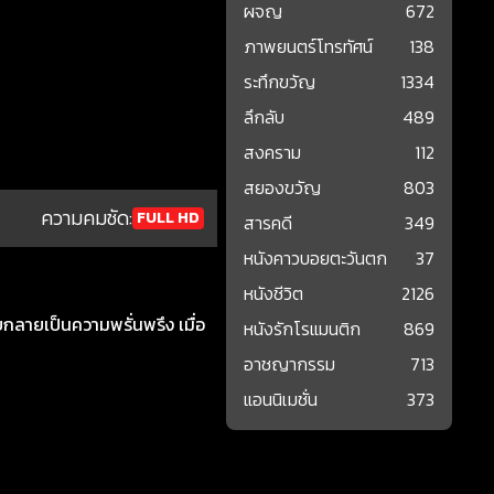
ผจญ
672
ภาพยนตร์โทรทัศน์
138
ระทึกขวัญ
1334
ลึกลับ
489
สงคราม
112
สยองขวัญ
803
ความคมชัด:
FULL HD
สารคดี
349
หนังคาวบอยตะวันตก
37
หนังชีวิต
2126
บกลายเป็นความพรั่นพรึง เมื่อ
หนังรักโรแมนติก
869
อาชญากรรม
713
แอนนิเมชั่น
373