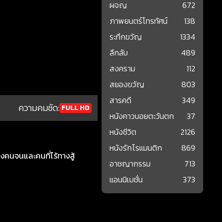
ผจญ
672
ภาพยนตร์โทรทัศน์
138
ระทึกขวัญ
1334
ลึกลับ
489
สงคราม
112
สยองขวัญ
803
สารคดี
349
ความคมชัด:
FULL HD
หนังคาวบอยตะวันตก
37
หนังชีวิต
2126
หนังรักโรแมนติก
869
หงคนจนและคนที่ไร้ทางสู้
อาชญากรรม
713
แอนนิเมชั่น
373