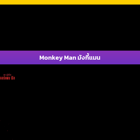
Monkey Man มังกี้แมน