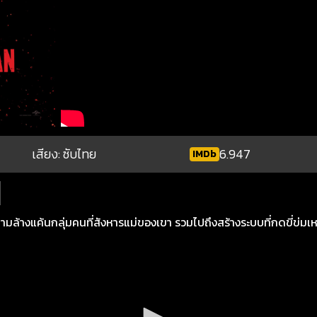
เสียง: ซับไทย
6.947
IMDb
ตามล้างแค้นกลุ่มคนที่สังหารแม่ของเขา รวมไปถึงสร้างระบบที่กดขี่ข่มเ