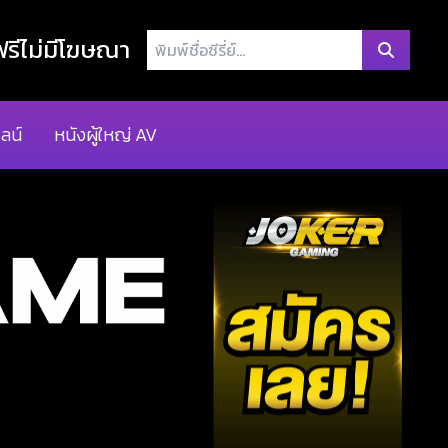
พิมพ์
รีไม่มีโฆษณา
ชื่อ
ซี
รี่
ลน์
หนังผู้ใหญ่ AV
ย์...